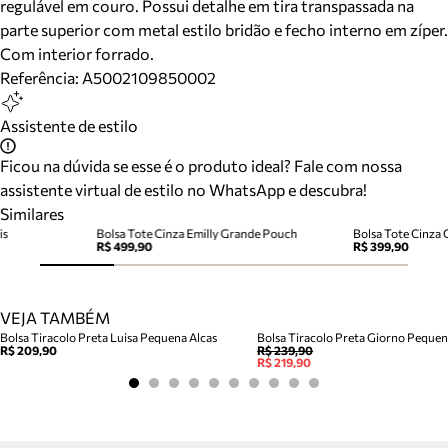
regulável em couro. Possui detalhe em tira transpassada na
parte superior com metal estilo bridão e fecho interno em zíper.
Com interior forrado.
Referência:
A5002109850002
Assistente de estilo
Ficou na dúvida se esse é o produto ideal? Fale com nossa
assistente virtual de estilo no WhatsApp e descubra!
Similares
is
Bolsa Tote Cinza Emilly Grande Pouch
Bolsa Tote Cinza
R$ 499,90
R$ 399,90
VEJA TAMBÉM
Bolsa Tiracolo Preta Luisa Pequena Alcas
Bolsa Tiracolo Preta Giorno Peque
R$ 209,90
R$ 239,90
R$ 219,90