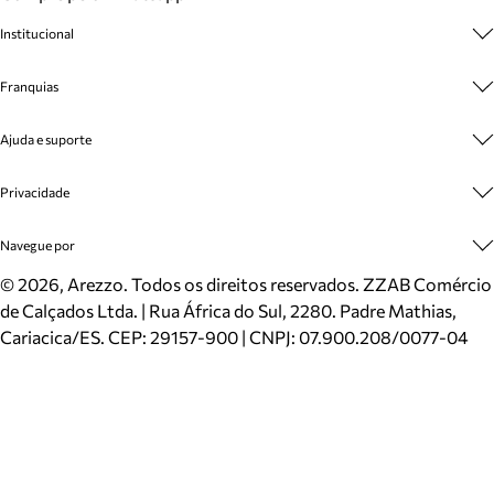
Institucional
Sobre A Marca
Franquias
Cashback
Trabalhe Conosco
Multimarcas
Ajuda e suporte
Venda Corporativa
Plano de Negócio
Sustentabilidade
Seja Franqueado
Central de Atendimento
Privacidade
Mapa do Site
Cadastro
Benefícios
Entrega
Termos de Uso
Navegue por
Inverno
Meus Pedidos
Politica e Privacidade
Mundo Arezzo
Trocas e Devoluções
Sapatos
©
2026
, Arezzo. Todos os direitos reservados.
ZZAB Comércio
Cartão Presente
Bolsas
de Calçados Ltda. | Rua África do Sul, 2280. Padre Mathias,
Localizador de lojas
Scarpins
Cariacica/ES. CEP: 29157-900 | CNPJ: 07.900.208/0077-04
Sapatilhas
Mocassins
Tênis
Sandálias
Mules