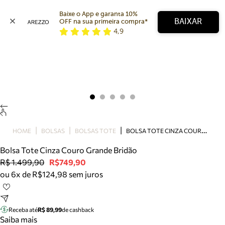
Baixe o App e garanta 10% 
BAIXAR
OFF na sua primeira compra* 
4,9
Arezzo
Favoritos
categorias sugeridas
Buscar produtos
Bota
Papete
Scarpin
Mocassim
Bolsa
B
OLSA TOTE CINZA COURO GRANDE BRIDÃO
HOME
BOLSAS
BOLSAS TOTE
Sapatilha
Bolsa Tote Cinza Couro Grande Bridão
Tamanco
R$ 1.499,90
R$749,90
Tênis
ou 6x de R$124,98 sem juros
Mule
Rasteira
Precisa de ajuda?
Tire dúvidas sobre pedidos, devoluções e mais.
Receba até
R$ 89,99
de cashback
Saiba mais