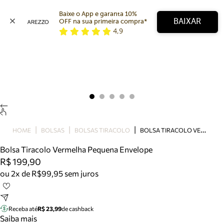
Baixe o App e garanta 10% 
BAIXAR
OFF na sua primeira compra* 
4,9
Arezzo
Favoritos
categorias sugeridas
Buscar produtos
Bota
Papete
Scarpin
Mocassim
Bolsa
B
OLSA TIRACOLO VERMELHA PEQUENA ENVELOPE
HOME
BOLSAS
BOLSAS TIRACOLO
Sapatilha
Bolsa Tiracolo Vermelha Pequena Envelope
Tamanco
R$ 199,90
Tênis
ou 2x de R$99,95 sem juros
Mule
Rasteira
Precisa de ajuda?
Tire dúvidas sobre pedidos, devoluções e mais.
Receba até
R$ 23,99
de cashback
Saiba mais