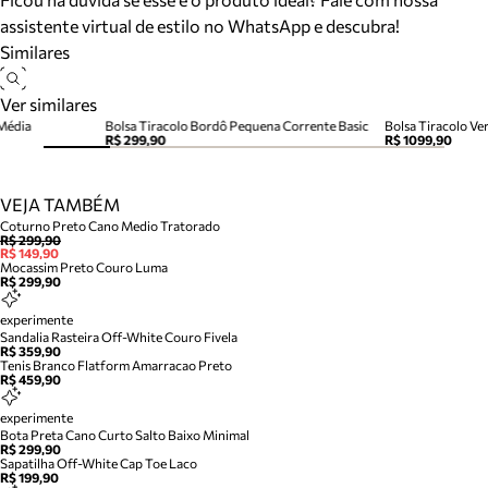
assistente virtual de estilo no WhatsApp e descubra!
Similares
Ver similares
 Média
Bolsa Tiracolo Bordô Pequena Corrente Basic
Bolsa Tiracolo V
R$ 299,90
R$ 1099,90
VEJA TAMBÉM
Coturno Preto Cano Medio Tratorado
R$ 299,90
R$ 149,90
Mocassim Preto Couro Luma
R$ 299,90
experimente
Sandalia Rasteira Off-White Couro Fivela
R$ 359,90
Tenis Branco Flatform Amarracao Preto
R$ 459,90
experimente
Bota Preta Cano Curto Salto Baixo Minimal
R$ 299,90
Sapatilha Off-White Cap Toe Laco
R$ 199,90