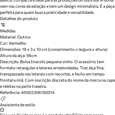
vem nas cores da estação e tem um design minimalista. É a peça
perfeita para quem busca praticidade e versatilidade.
Detalhes do produto
Medidas
Material
:
Outros
Cor
:
Vermelho
Dimensões:
19 x 3 x 10 cm (comprimento x largura x altura)
Altura da alça:
56
cm
Descrição:
Bolsa tiracolo pequena vinho. O acessório tem
formato retangular e laterais arredondadas. Traz alça fina,
transpassada nas laterais com recortes, e fecho em tampo
frontal e imã. Com inscrição discreta do nome da marca na capa
e rebites na parte traseira.
Referência:
A5002306150014
Assistente de estilo
Ficou na dúvida se esse é o produto ideal? Fale com nossa