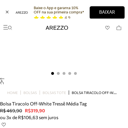
Baixe o App e garanta 10% 
BAIXAR
OFF na sua primeira compra* 
4,9
Arezzo
Favoritos
categorias sugeridas
Buscar produtos
Bota
Papete
Scarpin
Mocassim
Bolsa
Sapatilha
Tamanco
B
OLSA TIRACOLO OFF-WHITE TRESSÊ MÉDIA TAG
Tênis
HOME
BOLSAS
BOLSAS TOTE
Mule
Bolsa Tiracolo Off-White Tressê Média Tag
Rasteira
R$ 469,90
R$319,90
Precisa de ajuda?
ou 3x de R$106,63 sem juros
Tire dúvidas sobre pedidos, devoluções e mais.