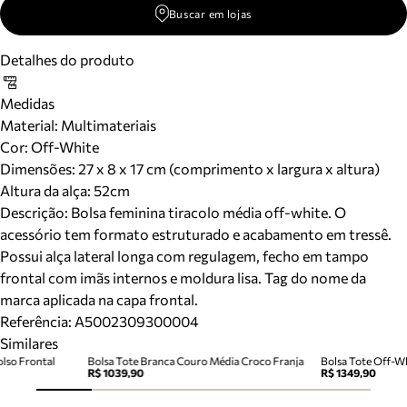
Buscar em lojas
Detalhes do produto
Medidas
Material
:
Multimateriais
Cor
:
Off-White
Dimensões:
27 x 8 x 17 cm (comprimento x largura x altura)
Altura da alça:
52
cm
Descrição:
Bolsa feminina tiracolo média off-white. O
acessório tem formato estruturado e acabamento em tressê.
Possui alça lateral longa com regulagem, fecho em tampo
frontal com imãs internos e moldura lisa. Tag do nome da
marca aplicada na capa frontal.
Referência:
A5002309300004
Similares
lso Frontal
Bolsa Tote Branca Couro Média Croco Franja
Bolsa Tote Off-W
R$ 1039,90
R$ 1349,90