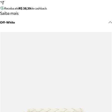
Meus pedidos
Receba até
R$ 38,39
de cashback
Acompanhe seus pedidos e solicite devoluções.
Saiba mais
Off-White