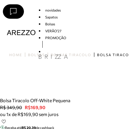
novidades
Sapatos
Bolsas
VERÃO'27
PROMOÇÃO
Arezzo
HOME
BOLSAS
BOLSAS TIRACOLO
Bolsa Tiracolo Off-White Pequena
R$ 349,90
R$169,90
ou 1x de R$169,90 sem juros
Receba até
R$ 20,39
de cashback