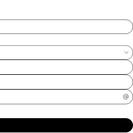
ajuda?
Tire dúvidas
sobre
pedidos,
devoluções e
mais.
Meus pedidos
Acompanhe
seus pedidos e
solicite
devoluções.