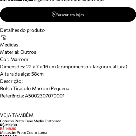
Buscar em lojas
Detalhes do produto
Medidas
Material
:
Outros
Cor
:
Marrom
Dimensões:
22 x 7 x 16 cm (comprimento x largura x altura)
Altura da alça:
58
cm
Descrição:
Bolsa Tiracolo Marrom Pequena
Referência:
A5002307070001
VEJA TAMBÉM
Coturno Preto Cano Medio Tratorado
R$ 299,90
R$ 149,90
Mocassim Preto Couro Luma