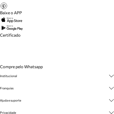
Baixe o APP
Certificado
Compre pelo Whatsapp
Institucional
Sobre A Marca
Franquias
Cashback
Trabalhe Conosco
Multimarcas
Ajuda e suporte
Venda Corporativa
Plano de Negócio
Sustentabilidade
Seja Franqueado
Central de Atendimento
Privacidade