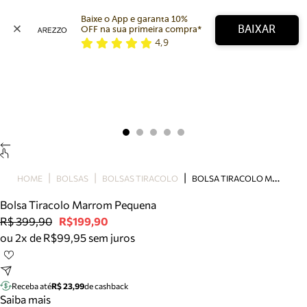
Baixe o App e garanta 10% 
BAIXAR
OFF na sua primeira compra* 
4,9
Arezzo
Favoritos
categorias sugeridas
Buscar produtos
Bota
Papete
Scarpin
Mocassim
Bolsa
B
OLSA TIRACOLO MARROM PEQUENA
HOME
BOLSAS
BOLSAS TIRACOLO
Sapatilha
Bolsa Tiracolo Marrom Pequena
Tamanco
R$ 399,90
R$199,90
Tênis
ou 2x de R$99,95 sem juros
Mule
Rasteira
Precisa de ajuda?
Tire dúvidas sobre pedidos, devoluções e mais.
Receba até
R$ 23,99
de cashback
Saiba mais