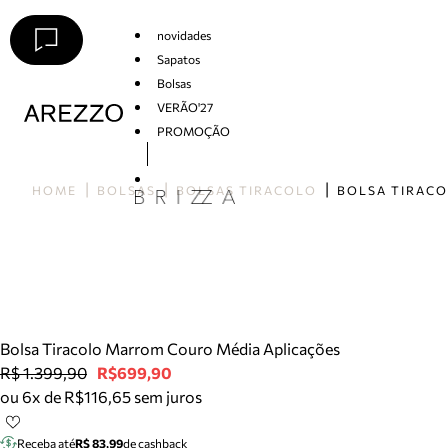
novidades
Sapatos
Bolsas
VERÃO'27
PROMOÇÃO
Arezzo
HOME
BOLSAS
BOLSAS TIRACOLO
Bolsa Tiracolo Marrom Couro Média Aplicações
R$ 1.399,90
R$699,90
ou 6x de R$116,65 sem juros
Receba até
R$ 83,99
de cashback