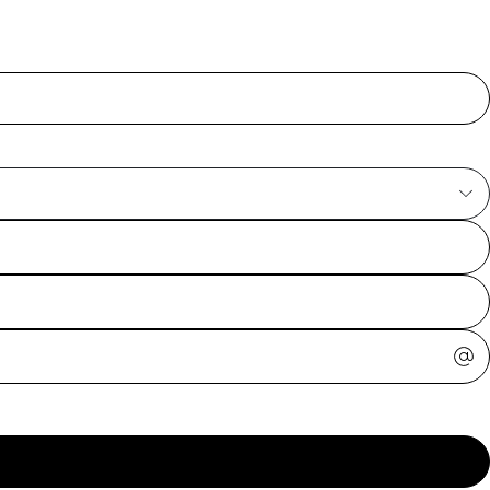
ajuda?
Tire dúvidas
sobre
pedidos,
devoluções e
mais.
Meus pedidos
Acompanhe
seus pedidos e
solicite
devoluções.