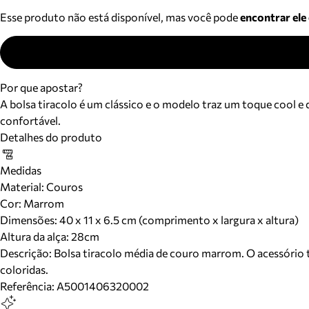
Esse produto não está disponível, mas você pode
encontrar ele
Por que apostar?
A bolsa tiracolo é um clássico e o modelo traz um toque cool e
confortável.
Detalhes do produto
Medidas
Material
:
Couros
Cor
:
Marrom
Dimensões:
40 x 11 x 6.5 cm (comprimento x largura x altura)
Altura da alça:
28
cm
Descrição:
Bolsa tiracolo média de couro marrom. O acessório te
coloridas.
Referência:
A5001406320002