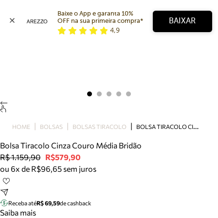
Baixe o App e garanta 10% 
BAIXAR
OFF na sua primeira compra* 
4,9
Arezzo
Favoritos
categorias sugeridas
Buscar produtos
Bota
Papete
Scarpin
Mocassim
Bolsa
B
OLSA TIRACOLO CINZA COURO MÉDIA BRIDÃO
HOME
BOLSAS
BOLSAS TIRACOLO
Sapatilha
Bolsa Tiracolo Cinza Couro Média Bridão
Tamanco
R$ 1.159,90
R$579,90
Tênis
ou 6x de R$96,65 sem juros
Mule
Rasteira
Precisa de ajuda?
Tire dúvidas sobre pedidos, devoluções e mais.
Receba até
R$ 69,59
de cashback
Saiba mais