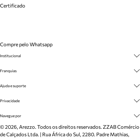
Certificado
Compre pelo Whatsapp
Institucional
Sobre A Marca
Franquias
Cashback
Trabalhe Conosco
Multimarcas
Ajuda e suporte
Venda Corporativa
Plano de Negócio
Sustentabilidade
Seja Franqueado
Central de Atendimento
Privacidade
Mapa do Site
Cadastro
Benefícios
Entrega
Termos de Uso
Navegue por
Inverno
Meus Pedidos
Politica e Privacidade
Mundo Arezzo
Trocas e Devoluções
Sapatos
©
2026
, Arezzo. Todos os direitos reservados.
ZZAB Comércio
Cartão Presente
Bolsas
de Calçados Ltda. | Rua África do Sul, 2280. Padre Mathias,