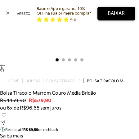
Baixe o App e garanta 10% 
BAIXAR
OFF na sua primeira compra* 
4,9
Arezzo
Favoritos
categorias sugeridas
Buscar produtos
Bota
Papete
Scarpin
Mocassim
Bolsa
B
OLSA TIRACOLO MARROM COURO MÉDIA BRIDÃO
HOME
BOLSAS
BOLSAS TIRACOLO
Sapatilha
Bolsa Tiracolo Marrom Couro Média Bridão
Tamanco
R$ 1.159,90
R$579,90
Tênis
ou 6x de R$96,65 sem juros
Mule
Rasteira
Precisa de ajuda?
Tire dúvidas sobre pedidos, devoluções e mais.
Receba até
R$ 69,59
de cashback
Saiba mais