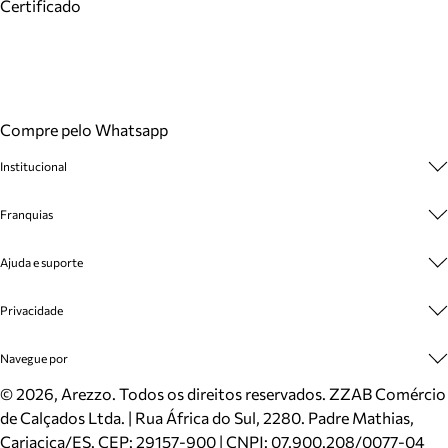
Certificado
Compre pelo Whatsapp
Institucional
Sobre A Marca
Franquias
Cashback
Trabalhe Conosco
Multimarcas
Ajuda e suporte
Venda Corporativa
Plano de Negócio
Sustentabilidade
Seja Franqueado
Central de Atendimento
Privacidade
Mapa do Site
Cadastro
Benefícios
Entrega
Termos de Uso
Navegue por
Inverno
Meus Pedidos
Politica e Privacidade
Mundo Arezzo
Trocas e Devoluções
Sapatos
©
2026
, Arezzo. Todos os direitos reservados.
ZZAB Comércio
Cartão Presente
Bolsas
de Calçados Ltda. | Rua África do Sul, 2280. Padre Mathias,
Localizador de lojas
Scarpins
Cariacica/ES. CEP: 29157-900 | CNPJ: 07.900.208/0077-04