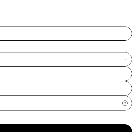
ajuda?
Tire dúvidas
sobre
pedidos,
devoluções e
mais.
Meus pedidos
Acompanhe
seus pedidos e
solicite
devoluções.