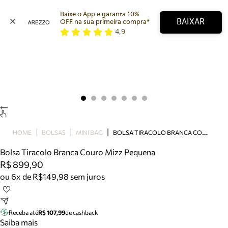
Baixe o App e garanta 10% 
BAIXAR
OFF na sua primeira compra* 
4,9
Arezzo
Favoritos
categorias sugeridas
Buscar produtos
Bota
Papete
Scarpin
Mocassim
Bolsa
B
OLSA TIRACOLO BRANCA COURO MIZZ PEQUENA
HOME
BOLSAS
MINI BAG
Sapatilha
Bolsa Tiracolo Branca Couro Mizz Pequena
Tamanco
R$ 899,90
Tênis
ou 6x de R$149,98 sem juros
Mule
Rasteira
Precisa de ajuda?
Tire dúvidas sobre pedidos, devoluções e mais.
Receba até
R$ 107,99
de cashback
Saiba mais