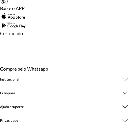
Baixe o APP
Certificado
Compre pelo Whatsapp
Institucional
Sobre A Marca
Franquias
Cashback
Trabalhe Conosco
Multimarcas
Ajuda e suporte
Venda Corporativa
Plano de Negócio
Sustentabilidade
Seja Franqueado
Central de Atendimento
Privacidade
Mapa do Site
Cadastro