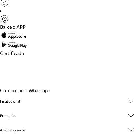
Baixe o APP
Certificado
Compre pelo Whatsapp
Institucional
Sobre A Marca
Franquias
Cashback
Trabalhe Conosco
Multimarcas
Ajuda e suporte
Venda Corporativa
Plano de Negócio