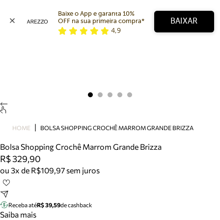
Baixe o App e garanta 10% 
BAIXAR
OFF na sua primeira compra* 
4,9
Arezzo
Favoritos
categorias sugeridas
Buscar produtos
Bota
Papete
Scarpin
Mocassim
Bolsa
HOME
BOLSA SHOPPING CROCHÊ MARROM GRANDE BRIZZA
Sapatilha
Bolsa Shopping Crochê Marrom Grande Brizza
Tamanco
R$ 329,90
Tênis
ou 3x de R$109,97 sem juros
Mule
Rasteira
Precisa de ajuda?
Tire dúvidas sobre pedidos, devoluções e mais.
Receba até
R$ 39,59
de cashback
Saiba mais