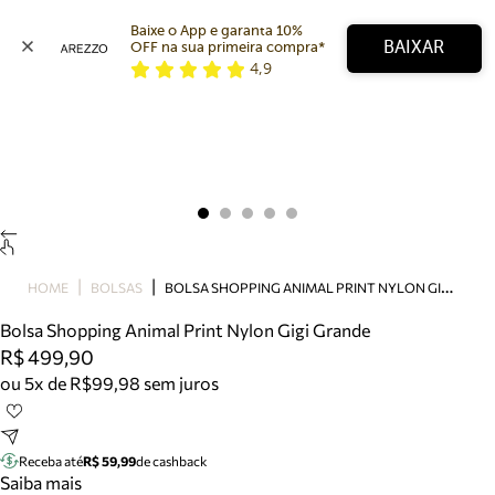
Baixe o App e garanta 10% 
BAIXAR
OFF na sua primeira compra* 
4,9
Arezzo
Favoritos
categorias sugeridas
Buscar produtos
Bota
Papete
Scarpin
Mocassim
Bolsa
B
OLSA SHOPPING ANIMAL PRINT NYLON GIGI GRANDE
HOME
BOLSAS
Sapatilha
Bolsa Shopping Animal Print Nylon Gigi Grande
Tamanco
R$ 499,90
Tênis
ou 5x de R$99,98 sem juros
Mule
Rasteira
Precisa de ajuda?
Tire dúvidas sobre pedidos, devoluções e mais.
Receba até
R$ 59,99
de cashback
Saiba mais