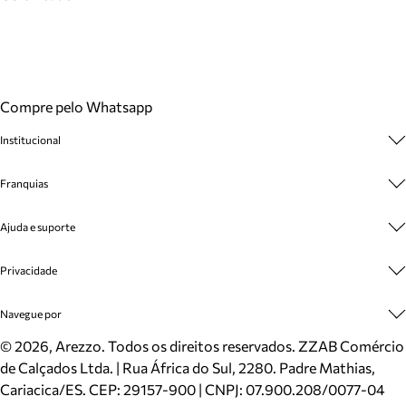
Compre pelo Whatsapp
Institucional
Sobre A Marca
Franquias
Cashback
Trabalhe Conosco
Multimarcas
Ajuda e suporte
Venda Corporativa
Plano de Negócio
Sustentabilidade
Seja Franqueado
Central de Atendimento
Privacidade
Mapa do Site
Cadastro
Benefícios
Entrega
Termos de Uso
Navegue por
Inverno
Meus Pedidos
Politica e Privacidade
Mundo Arezzo
Trocas e Devoluções
Sapatos
©
2026
, Arezzo. Todos os direitos reservados.
ZZAB Comércio
Cartão Presente
Bolsas
de Calçados Ltda. | Rua África do Sul, 2280. Padre Mathias,
Localizador de lojas
Scarpins
Cariacica/ES. CEP: 29157-900 | CNPJ: 07.900.208/0077-04