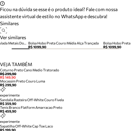
Ficou na dúvida se esse é o produto ideal? Fale com nossa
assistente virtual de estilo no WhatsApp e descubra!
Similares
Ver similares
Bolsa Hobo Preta Média Granulada Metais Dourados
Bolsa Hobo Preta Couro Média Alça Trançada
Bolsa Hobo Preta
R$ 1099,90
R$ 1099,90
VEJA TAMBÉM
Coturno Preto Cano Medio Tratorado
R$ 299,90
R$ 149,90
Mocassim Preto Couro Luma
R$ 299,90
experimente
Sandalia Rasteira Off-White Couro Fivela
R$ 359,90
Tenis Branco Flatform Amarracao Preto
R$ 459,90
experimente
Sapatilha Off-White Cap Toe Laco
R$ 199,90