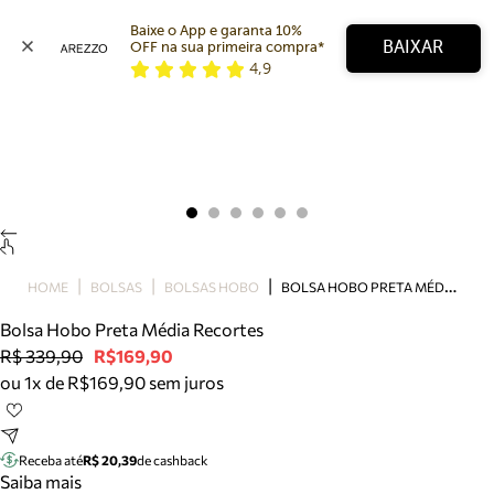
Baixe o App e garanta 10% 
BAIXAR
OFF na sua primeira compra* 
4,9
Arezzo
Favoritos
categorias sugeridas
Buscar produtos
Bota
Papete
Scarpin
Mocassim
Bolsa
B
OLSA HOBO PRETA MÉDIA RECORTES
HOME
BOLSAS
BOLSAS HOBO
Sapatilha
Bolsa Hobo Preta Média Recortes
Tamanco
R$ 339,90
R$169,90
Tênis
ou 1x de R$169,90 sem juros
Mule
Rasteira
Precisa de ajuda?
Tire dúvidas sobre pedidos, devoluções e mais.
Receba até
R$ 20,39
de cashback
Saiba mais