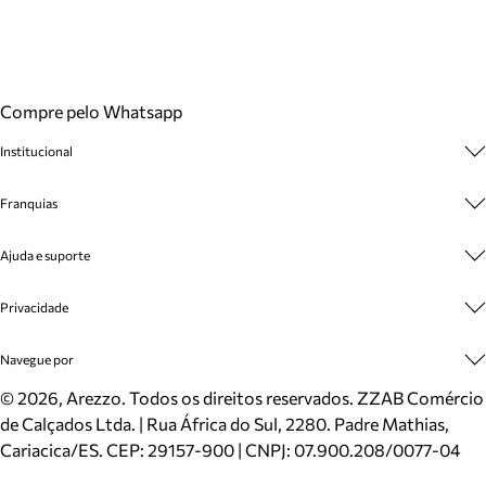
Compre pelo Whatsapp
Institucional
Sobre A Marca
Franquias
Cashback
Trabalhe Conosco
Multimarcas
Ajuda e suporte
Venda Corporativa
Plano de Negócio
Sustentabilidade
Seja Franqueado
Central de Atendimento
Privacidade
Mapa do Site
Cadastro
Benefícios
Entrega
Termos de Uso
Navegue por
Inverno
Meus Pedidos
Politica e Privacidade
Mundo Arezzo
Trocas e Devoluções
Sapatos
©
2026
, Arezzo. Todos os direitos reservados.
ZZAB Comércio
Cartão Presente
Bolsas
de Calçados Ltda. | Rua África do Sul, 2280. Padre Mathias,
Localizador de lojas
Scarpins
Cariacica/ES. CEP: 29157-900 | CNPJ: 07.900.208/0077-04
Sapatilhas