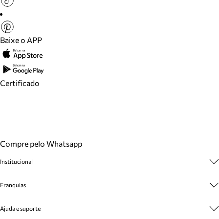
Baixe o APP
Certificado
Compre pelo Whatsapp
Institucional
Sobre A Marca
Franquias
Cashback
Trabalhe Conosco
Multimarcas
Ajuda e suporte
Venda Corporativa
Plano de Negócio