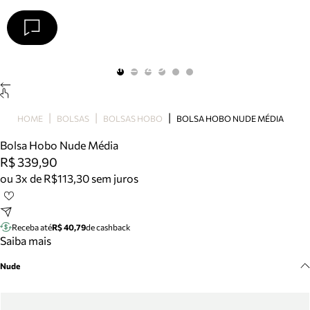
Arezzo
Favoritos
categorias sugeridas
Buscar produtos
Bota
HOME
BOLSAS
BOLSAS HOBO
BOLSA HOBO NUDE MÉDIA
Papete
Scarpin
Bolsa Hobo Nude Média
Mocassim
R$ 339,90
Bolsa
ou 3x de R$113,30 sem juros
Sapatilha
Tamanco
Tênis
Receba até
R$ 40,79
de cashback
Mule
Saiba mais
Rasteira
Nude
Precisa de ajuda?
Tire dúvidas sobre pedidos, devoluções e mais.