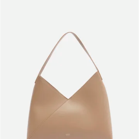
Meus pedidos
Acompanhe seus pedidos e solicite devoluções.