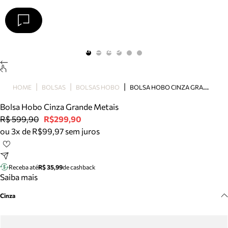
Arezzo
Favoritos
categorias sugeridas
Buscar produtos
Bota
B
OLSA HOBO CINZA GRANDE METAIS
HOME
BOLSAS
BOLSAS HOBO
Papete
Scarpin
Bolsa Hobo Cinza Grande Metais
Mocassim
R$ 599,90
R$299,90
Bolsa
ou 3x de R$99,97 sem juros
Sapatilha
Tamanco
Tênis
Receba até
R$ 35,99
de cashback
Mule
Saiba mais
Rasteira
Cinza
Precisa de ajuda?
Tire dúvidas sobre pedidos, devoluções e mais.