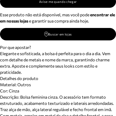
Avise-me quando chegar
Esse produto não está disponível, mas você pode
encontrar ele
em nossas lojas
e garantir sua compra ainda hoje.
Buscar em lojas
Por que apostar?
Elegante e sofisticada, a bolsa é perfeita para o dia a dia. Vem
com detalhe de metais e nome da marca, garantindo charme
extra. Aposte e complemente seus looks com estilo e
praticidade.
Detalhes do produto
Material
:
Outros
Cor
:
Cinza
Descrição:
Bolsa feminina cinza. O acessório tem formato
estruturado, acabamento texturizado e laterais arredondadas.
Traz alça de mão, alça lateral regulável e fecho frontal em imã.
Com metais, argolas em metal da alça e detalhe frontal, a peça