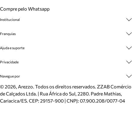
Compre pelo Whatsapp
Institucional
Sobre A Marca
Franquias
Cashback
Trabalhe Conosco
Multimarcas
Ajuda e suporte
Venda Corporativa
Plano de Negócio
Sustentabilidade
Seja Franqueado
Central de Atendimento
Privacidade
Mapa do Site
Cadastro
Benefícios
Entrega
Termos de Uso
Navegue por
Inverno
Meus Pedidos
Politica e Privacidade
Mundo Arezzo
Trocas e Devoluções
Sapatos
©
2026
, Arezzo. Todos os direitos reservados.
ZZAB Comércio
Cartão Presente
Bolsas
de Calçados Ltda. | Rua África do Sul, 2280. Padre Mathias,
Localizador de lojas
Scarpins
Cariacica/ES. CEP: 29157-900 | CNPJ: 07.900.208/0077-04
Sapatilhas
Mocassins
Tênis
Sandálias