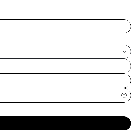
ajuda?
Tire dúvidas
sobre
pedidos,
devoluções e
mais.
Meus pedidos
Acompanhe
seus pedidos e
solicite
devoluções.