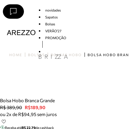
novidades
Sapatos
Bolsas
VERÃO'27
PROMOÇÃO
Arezzo
HOME
BOLSAS
BOLSAS HOBO
Bolsa Hobo Branca Grande
R$ 389,90
R$189,90
ou 2x de R$94,95 sem juros
Receba até
R$ 22,79
de cashback