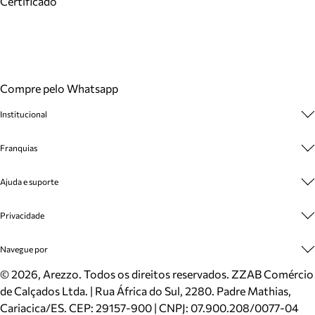
Certificado
Compre pelo Whatsapp
Institucional
Sobre A Marca
Franquias
Cashback
Trabalhe Conosco
Multimarcas
Ajuda e suporte
Venda Corporativa
Plano de Negócio
Sustentabilidade
Seja Franqueado
Central de Atendimento
Privacidade
Mapa do Site
Cadastro
Benefícios
Entrega
Termos de Uso
Navegue por
Inverno
Meus Pedidos
Politica e Privacidade
Mundo Arezzo
Trocas e Devoluções
Sapatos
©
2026
, Arezzo. Todos os direitos reservados.
ZZAB Comércio
Cartão Presente
Bolsas
de Calçados Ltda. | Rua África do Sul, 2280. Padre Mathias,
Localizador de lojas
Scarpins
Cariacica/ES. CEP: 29157-900 | CNPJ: 07.900.208/0077-04