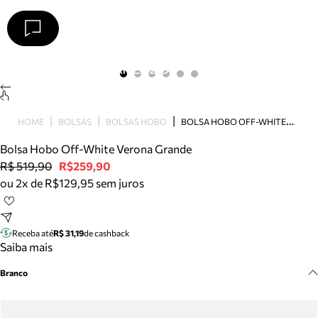
Arezzo
Favoritos
categorias sugeridas
Buscar produtos
Bota
B
OLSA HOBO OFF-WHITE VERONA GRANDE
HOME
BOLSAS
BOLSAS HOBO
Papete
Scarpin
Bolsa Hobo Off-White Verona Grande
Mocassim
R$ 519,90
R$259,90
Bolsa
ou 2x de R$129,95 sem juros
Sapatilha
Tamanco
Tênis
Receba até
R$ 31,19
de cashback
Mule
Saiba mais
Rasteira
Branco
Precisa de ajuda?
Tire dúvidas sobre pedidos, devoluções e mais.