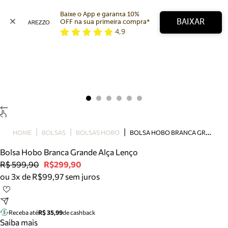
Baixe o App e garanta 10% 
BAIXAR
OFF na sua primeira compra* 
4,9
Arezzo
Favoritos
categorias sugeridas
Buscar produtos
Bota
Papete
Scarpin
Mocassim
Bolsa
B
OLSA HOBO BRANCA GRANDE ALÇA LENÇO
HOME
BOLSAS
BOLSAS HOBO
Sapatilha
Bolsa Hobo Branca Grande Alça Lenço
Tamanco
R$ 599,90
R$299,90
Tênis
ou 3x de R$99,97 sem juros
Mule
Rasteira
Precisa de ajuda?
Tire dúvidas sobre pedidos, devoluções e mais.
Receba até
R$ 35,99
de cashback
Saiba mais