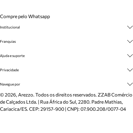
Compre pelo Whatsapp
Institucional
Sobre A Marca
Franquias
Cashback
Trabalhe Conosco
Multimarcas
Ajuda e suporte
Venda Corporativa
Plano de Negócio
Sustentabilidade
Seja Franqueado
Central de Atendimento
Privacidade
Mapa do Site
Cadastro
Benefícios
Entrega
Termos de Uso
Navegue por
Inverno
Meus Pedidos
Politica e Privacidade
Mundo Arezzo
Trocas e Devoluções
Sapatos
©
2026
, Arezzo. Todos os direitos reservados.
ZZAB Comércio
Cartão Presente
Bolsas
de Calçados Ltda. | Rua África do Sul, 2280. Padre Mathias,
Localizador de lojas
Scarpins
Cariacica/ES. CEP: 29157-900 | CNPJ: 07.900.208/0077-04
Sapatilhas
Mocassins
Tênis