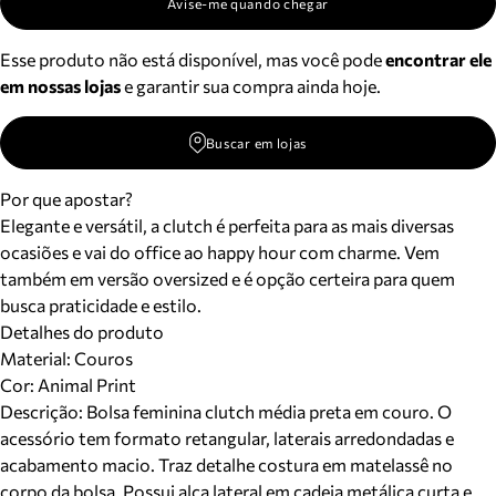
Avise-me quando chegar
Esse produto não está disponível, mas você pode
encontrar ele
em nossas lojas
e garantir sua compra ainda hoje.
Buscar em lojas
Por que apostar?
Elegante e versátil, a clutch é perfeita para as mais diversas
ocasiões e vai do office ao happy hour com charme. Vem
também em versão oversized e é opção certeira para quem
busca praticidade e estilo.
Detalhes do produto
Material
:
Couros
Cor
:
Animal Print
Descrição:
Bolsa feminina clutch média preta em couro. O
acessório tem formato retangular, laterais arredondadas e
acabamento macio. Traz detalhe costura em matelassê no
corpo da bolsa. Possui alça lateral em cadeia metálica curta e