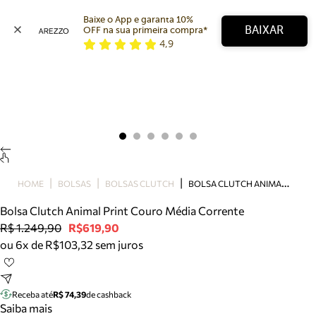
Baixe o App e garanta 10% 
BAIXAR
OFF na sua primeira compra* 
4,9
Arezzo
Favoritos
categorias sugeridas
Buscar produtos
Bota
Papete
Scarpin
Mocassim
Bolsa
B
OLSA CLUTCH ANIMAL PRINT COURO MÉDIA CORRENTE
HOME
BOLSAS
BOLSAS CLUTCH
Sapatilha
Bolsa Clutch Animal Print Couro Média Corrente
Tamanco
R$ 1.249,90
R$619,90
Tênis
ou 6x de R$103,32 sem juros
Mule
Rasteira
Precisa de ajuda?
Tire dúvidas sobre pedidos, devoluções e mais.
Receba até
R$ 74,39
de cashback
Saiba mais