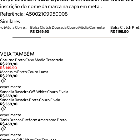
inscrição do nome da marca na capa em metal.
Referência:
A5002109950008
Similares
Bolsa Clutch Animal Print Couro Média Corrente
Bolsa Clutch Dourada Couro Média Corrente
Bolsa Clutch Pre
R$ 1249,90
R$ 1199,90
VEJA TAMBÉM
Coturno Preto Cano Medio Tratorado
R$ 299,90
R$ 149,90
Mocassim Preto Couro Luma
R$ 299,90
experimente
Sandalia Rasteira Off-White Couro Fivela
R$ 359,90
Sandalia Rasteira Preta Couro Fivela
R$ 359,90
experimente
Tenis Branco Flatform Amarracao Preto
R$ 459,90
experimente
Sapatilha Off-White Cap Toe Laco