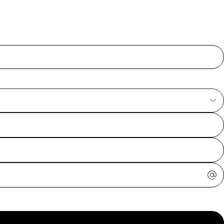
ajuda?
Tire dúvidas
sobre
pedidos,
devoluções e
mais.
Meus pedidos
Acompanhe
seus pedidos e
solicite
devoluções.