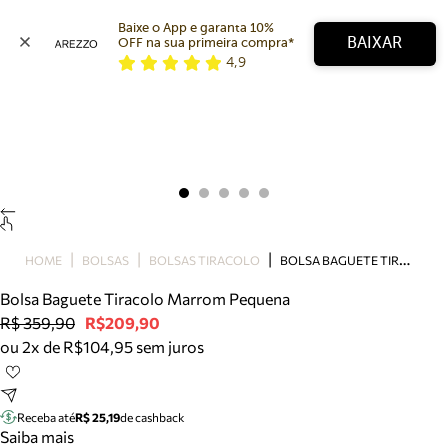
Baixe o App e garanta 10% 
BAIXAR
OFF na sua primeira compra* 
4,9
Arezzo
Favoritos
categorias sugeridas
Buscar produtos
Bota
Papete
Scarpin
Mocassim
Bolsa
B
OLSA BAGUETE TIRACOLO MARROM PEQUENA
HOME
BOLSAS
BOLSAS TIRACOLO
Sapatilha
Bolsa Baguete Tiracolo Marrom Pequena
Tamanco
R$ 359,90
R$209,90
Tênis
ou 2x de R$104,95 sem juros
Mule
Rasteira
Precisa de ajuda?
Tire dúvidas sobre pedidos, devoluções e mais.
Receba até
R$ 25,19
de cashback
Saiba mais