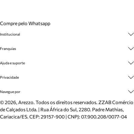
Compre pelo Whatsapp
Institucional
Sobre A Marca
Franquias
Cashback
Trabalhe Conosco
Multimarcas
Ajuda e suporte
Venda Corporativa
Plano de Negócio
Sustentabilidade
Seja Franqueado
Central de Atendimento
Privacidade
Mapa do Site
Cadastro
Benefícios
Entrega
Termos de Uso
Navegue por
Inverno
Meus Pedidos
Politica e Privacidade
Mundo Arezzo
Trocas e Devoluções
Sapatos
©
2026
, Arezzo. Todos os direitos reservados.
ZZAB Comércio
Cartão Presente
Bolsas
de Calçados Ltda. | Rua África do Sul, 2280. Padre Mathias,
Localizador de lojas
Scarpins
Cariacica/ES. CEP: 29157-900 | CNPJ: 07.900.208/0077-04
Sapatilhas
Mocassins