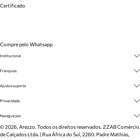
Certificado
Compre pelo Whatsapp
Institucional
Sobre A Marca
Franquias
Cashback
Trabalhe Conosco
Multimarcas
Ajuda e suporte
Venda Corporativa
Plano de Negócio
Sustentabilidade
Seja Franqueado
Central de Atendimento
Privacidade
Mapa do Site
Cadastro
Benefícios
Entrega
Termos de Uso
Navegue por
Inverno
Meus Pedidos
Politica e Privacidade
Mundo Arezzo
Trocas e Devoluções
Sapatos
©
2026
, Arezzo. Todos os direitos reservados.
ZZAB Comércio
Cartão Presente
Bolsas
de Calçados Ltda. | Rua África do Sul, 2280. Padre Mathias,