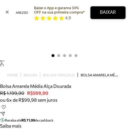
Baixe o App e garanta 10% 
BAIXAR
OFF na sua primeira compra* 
4,9
Arezzo
Favoritos
categorias sugeridas
Buscar produtos
Bota
Papete
Scarpin
Mocassim
Bolsa
B
OLSA AMARELA MÉDIA ALÇA DOURADA
HOME
BOLSAS
BOLSAS TIRACOLO
Sapatilha
Bolsa Amarela Média Alça Dourada
Tamanco
R$ 1.199,90
R$599,90
Tênis
ou 6x de R$99,98 sem juros
Mule
Rasteira
Precisa de ajuda?
Tire dúvidas sobre pedidos, devoluções e mais.
Receba até
R$ 71,99
de cashback
Saiba mais