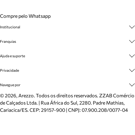
Compre pelo Whatsapp
Institucional
Sobre A Marca
Franquias
Cashback
Trabalhe Conosco
Multimarcas
Ajuda e suporte
Venda Corporativa
Plano de Negócio
Sustentabilidade
Seja Franqueado
Central de Atendimento
Privacidade
Mapa do Site
Cadastro
Benefícios
Entrega
Termos de Uso
Navegue por
Inverno
Meus Pedidos
Politica e Privacidade
Mundo Arezzo
Trocas e Devoluções
Sapatos
©
2026
, Arezzo. Todos os direitos reservados.
ZZAB Comércio
Cartão Presente
Bolsas
de Calçados Ltda. | Rua África do Sul, 2280. Padre Mathias,
Localizador de lojas
Scarpins
Cariacica/ES. CEP: 29157-900 | CNPJ: 07.900.208/0077-04
Sapatilhas
Mocassins
Tênis