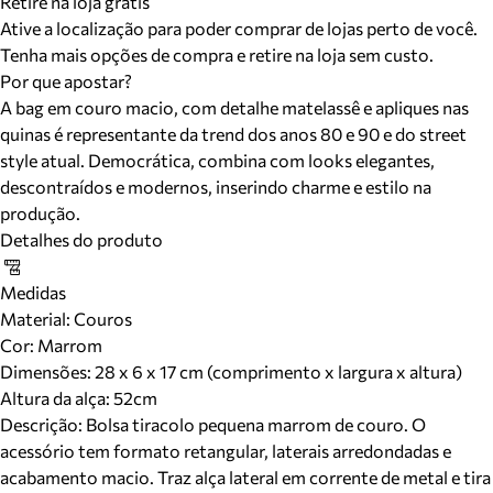
Retire na loja grátis
Ative a localização para poder comprar de lojas perto de você.
Tenha mais opções de compra e retire na loja sem custo.
Por que apostar?
A bag em couro macio, com detalhe matelassê e apliques nas
quinas é representante da trend dos anos 80 e 90 e do street
style atual. Democrática, combina com looks elegantes,
descontraídos e modernos, inserindo charme e estilo na
produção.
Detalhes do produto
Medidas
Material
:
Couros
Cor
:
Marrom
Dimensões:
28 x 6 x 17 cm (comprimento x largura x altura)
Altura da alça:
52
cm
Descrição:
Bolsa tiracolo pequena marrom de couro. O
acessório tem formato retangular, laterais arredondadas e
acabamento macio. Traz alça lateral em corrente de metal e tira