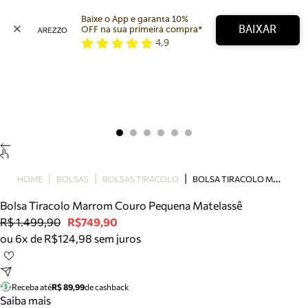
Baixe o App e garanta 10% 
BAIXAR
OFF na sua primeira compra* 
4,9
Arezzo
Favoritos
categorias sugeridas
Buscar produtos
Bota
Papete
Scarpin
Mocassim
Bolsa
B
OLSA TIRACOLO MARROM COURO PEQUENA MATELASSÊ
HOME
BOLSAS
BOLSAS TIRACOLO
Sapatilha
Bolsa Tiracolo Marrom Couro Pequena Matelassê
Tamanco
R$ 1.499,90
R$749,90
Tênis
ou 6x de R$124,98 sem juros
Mule
Rasteira
Precisa de ajuda?
Tire dúvidas sobre pedidos, devoluções e mais.
Receba até
R$ 89,99
de cashback
Saiba mais