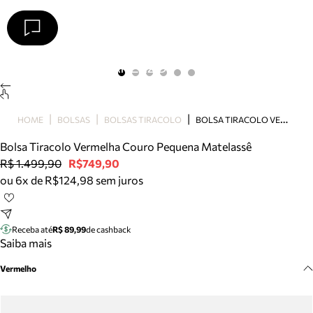
Arezzo
Favoritos
categorias sugeridas
Buscar produtos
Bota
B
OLSA TIRACOLO VERMELHA COURO PEQUENA MATELASSÊ
HOME
BOLSAS
BOLSAS TIRACOLO
Papete
Scarpin
Bolsa Tiracolo Vermelha Couro Pequena Matelassê
Mocassim
R$ 1.499,90
R$749,90
Bolsa
ou 6x de R$124,98 sem juros
Sapatilha
Tamanco
Tênis
Receba até
R$ 89,99
de cashback
Mule
Saiba mais
Rasteira
Vermelho
Precisa de ajuda?
Tire dúvidas sobre pedidos, devoluções e mais.