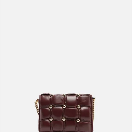
Meus pedidos
Acompanhe seus pedidos e solicite devoluções.