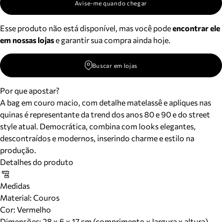
Avise-me quando chegar
Esse produto não está disponível, mas você pode
encontrar ele
em nossas lojas
e garantir sua compra ainda hoje.
Buscar em lojas
Por que apostar?
A bag em couro macio, com detalhe matelassê e apliques nas
quinas é representante da trend dos anos 80 e 90 e do street
style atual. Democrática, combina com looks elegantes,
descontraídos e modernos, inserindo charme e estilo na
produção.
Detalhes do produto
Medidas
Material
:
Couros
Cor
:
Vermelho
Dimensões:
28 x 6 x 17 cm (comprimento x largura x altura)