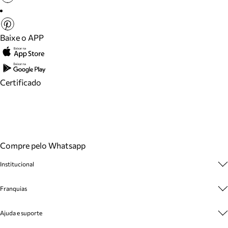
Baixe o APP
Certificado
Compre pelo Whatsapp
Institucional
Sobre A Marca
Franquias
Cashback
Trabalhe Conosco
Multimarcas
Ajuda e suporte
Venda Corporativa
Plano de Negócio