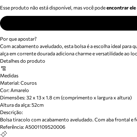
Esse produto não está disponível, mas você pode
encontrar ele
Por que apostar?
Com acabamento aveludado, esta bolsa é a escolha ideal para 
alça em corrente dourada adiciona charme e versatilidade ao loo
Detalhes do produto
Medidas
Material
:
Couros
Cor
:
Amarelo
Dimensões:
32 x 13 x 1.8 cm (comprimento x largura x altura)
Altura da alça:
52
cm
Descrição:
Bolsa tiracolo com acabamento aveludado. Com aba frontal e 
Referência:
A5001109520006