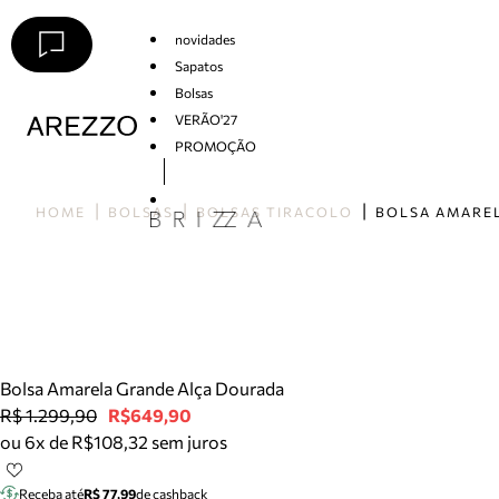
novidades
Sapatos
Bolsas
VERÃO'27
PROMOÇÃO
Arezzo
HOME
BOLSAS
BOLSAS TIRACOLO
Bolsa Amarela Grande Alça Dourada
R$ 1.299,90
R$649,90
ou 6x de R$108,32 sem juros
Receba até
R$ 77,99
de cashback