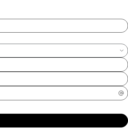
ajuda?
Tire dúvidas
sobre
pedidos,
devoluções e
mais.
Meus pedidos
Acompanhe
seus pedidos e
solicite
devoluções.