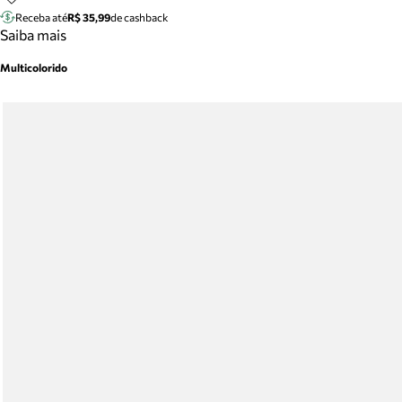
Receba até
R$ 35,99
de cashback
Saiba mais
Multicolorido