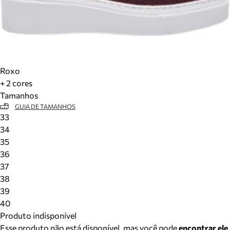
Roxo
+ 2 cores
Tamanhos
GUIA DE TAMANHOS
33
34
35
36
37
38
39
40
Produto indisponível
Esse produto não está disponível, mas você pode
encontrar ele