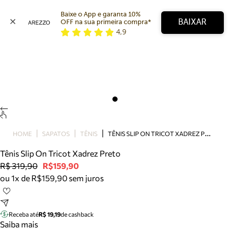
Baixe o App e garanta 10% 
BAIXAR
OFF na sua primeira compra* 
4,9
Arezzo
Favoritos
categorias sugeridas
Buscar produtos
Bota
Papete
Scarpin
Mocassim
Bolsa
T
ÊNIS SLIP ON TRICOT XADREZ PRETO
HOME
SAPATOS
TÊNIS
Sapatilha
Tênis Slip On Tricot Xadrez Preto
Tamanco
R$ 319,90
R$159,90
Tênis
ou 1x de R$159,90 sem juros
Mule
Rasteira
Precisa de ajuda?
Tire dúvidas sobre pedidos, devoluções e mais.
Receba até
R$ 19,19
de cashback
Saiba mais