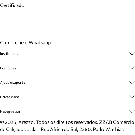
Certificado
Compre pelo Whatsapp
Institucional
Sobre A Marca
Franquias
Cashback
Trabalhe Conosco
Multimarcas
Ajuda e suporte
Venda Corporativa
Plano de Negócio
Sustentabilidade
Seja Franqueado
Central de Atendimento
Privacidade
Mapa do Site
Cadastro
Benefícios
Entrega
Termos de Uso
Navegue por
Inverno
Meus Pedidos
Politica e Privacidade
Mundo Arezzo
Trocas e Devoluções
Sapatos
©
2026
, Arezzo. Todos os direitos reservados.
ZZAB Comércio
Cartão Presente
Bolsas
de Calçados Ltda. | Rua África do Sul, 2280. Padre Mathias,