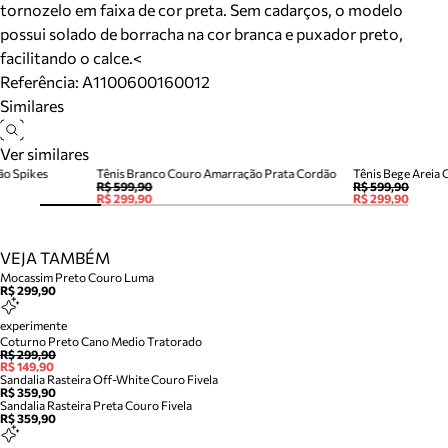
tornozelo em faixa de cor preta. Sem cadarços, o modelo
possui solado de borracha na cor branca e puxador preto,
facilitando o calce.<
Referência:
A1100600160012
Similares
Ver similares
ão Spikes
Tênis Branco Couro Amarração Prata Cordão
R$ 599,90
R$ 599,90
R$ 299,90
R$ 299,90
VEJA TAMBÉM
Mocassim Preto Couro Luma
R$ 299,90
experimente
Coturno Preto Cano Medio Tratorado
R$ 299,90
R$ 149,90
Sandalia Rasteira Off-White Couro Fivela
R$ 359,90
Sandalia Rasteira Preta Couro Fivela
R$ 359,90