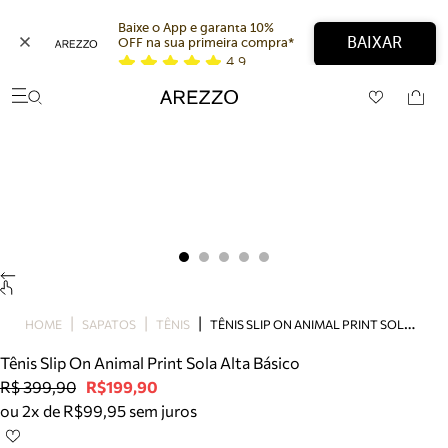
Baixe o App e garanta 10% 
BAIXAR
OFF na sua primeira compra* 
4,9
Arezzo
Favoritos
categorias sugeridas
Buscar produtos
Bota
Papete
Scarpin
Mocassim
Bolsa
Sapatilha
Tamanco
T
ÊNIS SLIP ON ANIMAL PRINT SOLA ALTA BÁSICO
Tênis
HOME
SAPATOS
TÊNIS
Mule
Tênis Slip On Animal Print Sola Alta Básico
Rasteira
R$ 399,90
R$199,90
Precisa de ajuda?
ou 2x de R$99,95 sem juros
Tire dúvidas sobre pedidos, devoluções e mais.