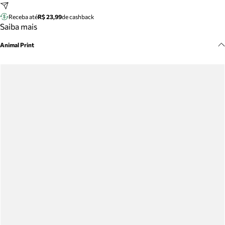
Meus pedidos
Receba até
R$ 23,99
de cashback
Acompanhe seus pedidos e solicite devoluções.
Saiba mais
Animal Print