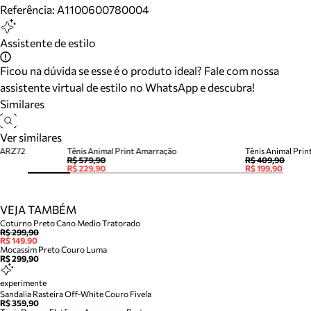
Referência:
A1100600780004
Assistente de estilo
Ficou na dúvida se esse é o produto ideal? Fale com nossa
assistente virtual de estilo no WhatsApp e descubra!
Similares
Ver similares
o ARZ72
Tênis Animal Print Amarração
Tênis Animal Prin
R$ 579,90
R$ 409,90
R$ 229,90
R$ 199,90
VEJA TAMBÉM
Coturno Preto Cano Medio Tratorado
R$ 299,90
R$ 149,90
Mocassim Preto Couro Luma
R$ 299,90
experimente
Sandalia Rasteira Off-White Couro Fivela
R$ 359,90