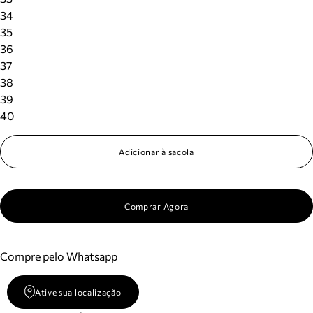
34
35
36
37
38
39
40
Adicionar à sacola
Comprar Agora
Compre pelo Whatsapp
Ative sua localização