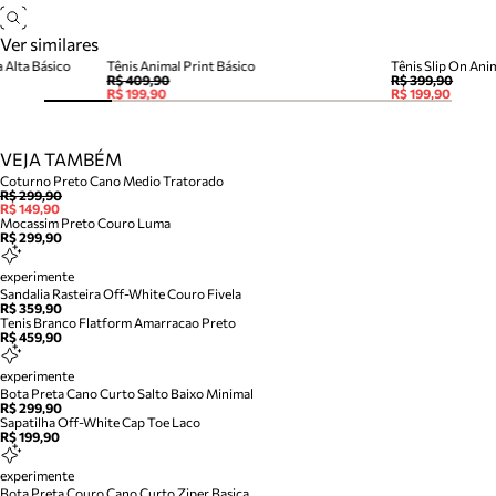
Ver similares
a Alta Básico
Tênis Animal Print Básico
Tênis Slip On Anim
R$ 409,90
R$ 399,90
R$ 199,90
R$ 199,90
VEJA TAMBÉM
Coturno Preto Cano Medio Tratorado
R$ 299,90
R$ 149,90
Mocassim Preto Couro Luma
R$ 299,90
experimente
Sandalia Rasteira Off-White Couro Fivela
R$ 359,90
Tenis Branco Flatform Amarracao Preto
R$ 459,90
experimente
Bota Preta Cano Curto Salto Baixo Minimal
R$ 299,90
Sapatilha Off-White Cap Toe Laco
R$ 199,90
experimente
Bota Preta Couro Cano Curto Ziper Basica