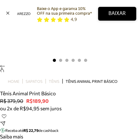
Baixe o App e garanta 10% 
BAIXAR
OFF na sua primeira compra* 
4,9
Arezzo
Favoritos
categorias sugeridas
Buscar produtos
Bota
Papete
Scarpin
Mocassim
Bolsa
HOME
SAPATOS
TÊNIS
TÊNIS ANIMAL PRINT BÁSICO
Sapatilha
Tênis Animal Print Básico
Tamanco
R$ 379,90
R$189,90
Tênis
ou 2x de R$94,95 sem juros
Mule
Rasteira
Precisa de ajuda?
Tire dúvidas sobre pedidos, devoluções e mais.
Receba até
R$ 22,79
de cashback
Saiba mais