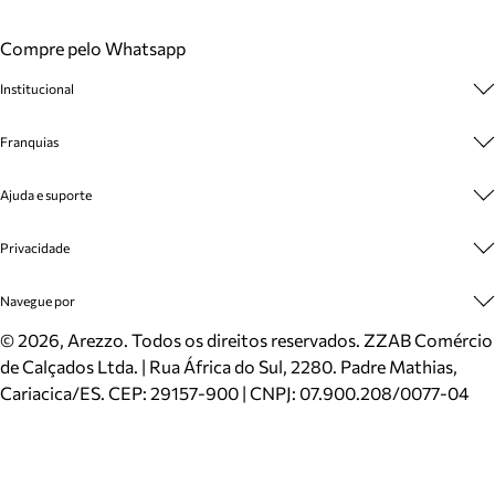
Compre pelo Whatsapp
Institucional
Sobre A Marca
Franquias
Cashback
Trabalhe Conosco
Multimarcas
Ajuda e suporte
Venda Corporativa
Plano de Negócio
Sustentabilidade
Seja Franqueado
Central de Atendimento
Privacidade
Mapa do Site
Cadastro
Benefícios
Entrega
Termos de Uso
Navegue por
Inverno
Meus Pedidos
Politica e Privacidade
Mundo Arezzo
Trocas e Devoluções
Sapatos
©
2026
, Arezzo. Todos os direitos reservados.
ZZAB Comércio
Cartão Presente
Bolsas
de Calçados Ltda. | Rua África do Sul, 2280. Padre Mathias,
Localizador de lojas
Scarpins
Cariacica/ES. CEP: 29157-900 | CNPJ: 07.900.208/0077-04
Sapatilhas
Mocassins
Tênis