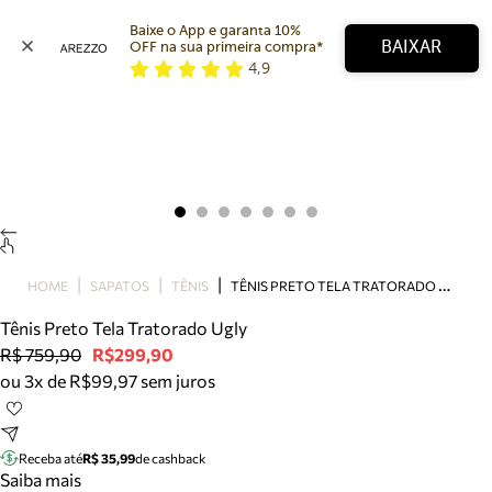
Baixe o App e garanta 10% 
BAIXAR
OFF na sua primeira compra* 
4,9
Arezzo
Favoritos
categorias sugeridas
Buscar produtos
Bota
Papete
Scarpin
Mocassim
Bolsa
T
ÊNIS PRETO TELA TRATORADO UGLY
HOME
SAPATOS
TÊNIS
Sapatilha
Tênis Preto Tela Tratorado Ugly
Tamanco
R$ 759,90
R$299,90
Tênis
ou 3x de R$99,97 sem juros
Mule
Rasteira
Precisa de ajuda?
Tire dúvidas sobre pedidos, devoluções e mais.
Receba até
R$ 35,99
de cashback
Saiba mais