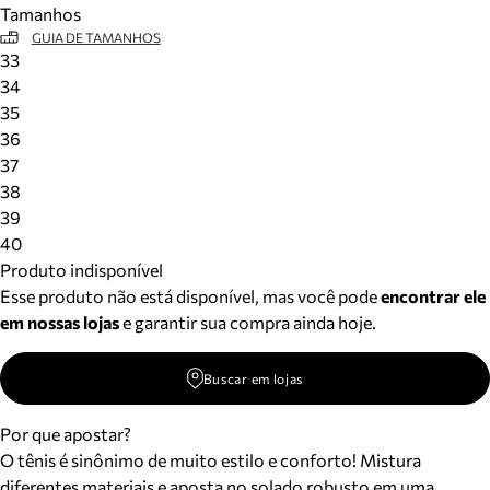
Tamanhos
Meus pedidos
GUIA DE TAMANHOS
Acompanhe seus pedidos e solicite devoluções.
33
34
35
36
37
38
39
40
Produto indisponível
Esse produto não está disponível, mas você pode
encontrar ele
em nossas lojas
e garantir sua compra ainda hoje.
Buscar em lojas
Por que apostar?
O tênis é sinônimo de muito estilo e conforto! Mistura
diferentes materiais e aposta no solado robusto em uma