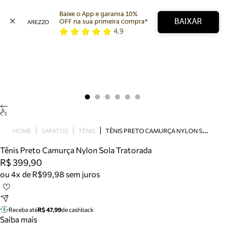
Baixe o App e garanta 10% 
BAIXAR
OFF na sua primeira compra* 
4,9
Arezzo
Favoritos
categorias sugeridas
Buscar produtos
Bota
Papete
Scarpin
Mocassim
Bolsa
T
ÊNIS PRETO CAMURÇA NYLON SOLA TRATORADA
HOME
SAPATOS
TÊNIS
Sapatilha
Tênis Preto Camurça Nylon Sola Tratorada
Tamanco
R$ 399,90
Tênis
ou 4x de R$99,98 sem juros
Mule
Rasteira
Precisa de ajuda?
Tire dúvidas sobre pedidos, devoluções e mais.
Receba até
R$ 47,99
de cashback
Saiba mais