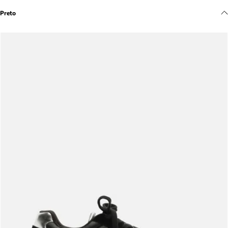
Meus pedidos
Preto
Acompanhe seus pedidos e solicite devoluções.