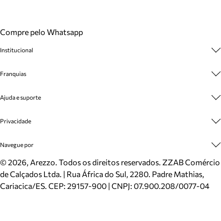
Compre pelo Whatsapp
Institucional
Sobre A Marca
Franquias
Cashback
Trabalhe Conosco
Multimarcas
Ajuda e suporte
Venda Corporativa
Plano de Negócio
Sustentabilidade
Seja Franqueado
Central de Atendimento
Privacidade
Mapa do Site
Cadastro
Benefícios
Entrega
Termos de Uso
Navegue por
Inverno
Meus Pedidos
Politica e Privacidade
Mundo Arezzo
Trocas e Devoluções
Sapatos
©
2026
, Arezzo. Todos os direitos reservados.
ZZAB Comércio
Cartão Presente
Bolsas
de Calçados Ltda. | Rua África do Sul, 2280. Padre Mathias,
Localizador de lojas
Scarpins
Cariacica/ES. CEP: 29157-900 | CNPJ: 07.900.208/0077-04
Sapatilhas
Mocassins