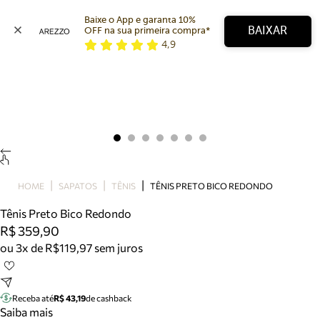
Baixe o App e garanta 10% 
BAIXAR
OFF na sua primeira compra* 
4,9
Arezzo
Favoritos
categorias sugeridas
Buscar produtos
Bota
Papete
Scarpin
Mocassim
Bolsa
HOME
SAPATOS
TÊNIS
TÊNIS PRETO BICO REDONDO
Sapatilha
Tênis Preto Bico Redondo
Tamanco
R$ 359,90
Tênis
ou 3x de R$119,97 sem juros
Mule
Rasteira
Precisa de ajuda?
Tire dúvidas sobre pedidos, devoluções e mais.
Receba até
R$ 43,19
de cashback
Saiba mais