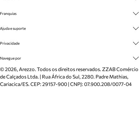
Sobre A Marca
Franquias
Cashback
Trabalhe Conosco
Multimarcas
Ajuda e suporte
Venda Corporativa
Plano de Negócio
Sustentabilidade
Seja Franqueado
Central de Atendimento
Privacidade
Mapa do Site
Cadastro
Benefícios
Entrega
Termos de Uso
Navegue por
Inverno
Meus Pedidos
Politica e Privacidade
Mundo Arezzo
Trocas e Devoluções
Sapatos
©
2026
, Arezzo. Todos os direitos reservados.
ZZAB Comércio
Cartão Presente
Bolsas
de Calçados Ltda. | Rua África do Sul, 2280. Padre Mathias,
Localizador de lojas
Scarpins
Cariacica/ES. CEP: 29157-900 | CNPJ: 07.900.208/0077-04
Sapatilhas
Mocassins
Tênis
Sandálias
Mules
Rasteiras