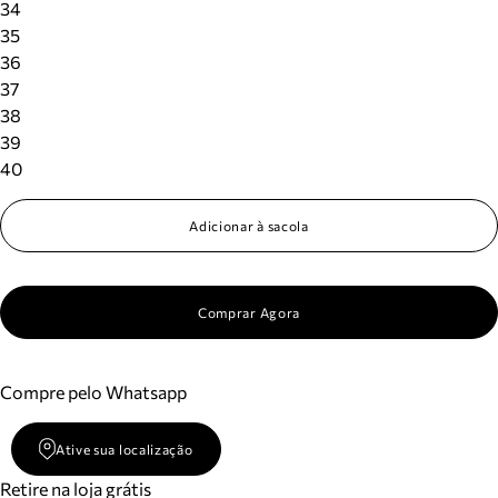
34
35
36
37
38
39
40
Adicionar à sacola
Comprar Agora
Compre pelo Whatsapp
Ative sua localização
Retire na loja grátis