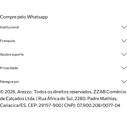
Compre pelo Whatsapp
Institucional
Sobre A Marca
Franquias
Cashback
Trabalhe Conosco
Multimarcas
Ajuda e suporte
Venda Corporativa
Plano de Negócio
Sustentabilidade
Seja Franqueado
Central de Atendimento
Privacidade
Mapa do Site
Cadastro
Benefícios
Entrega
Termos de Uso
Navegue por
Inverno
Meus Pedidos
Politica e Privacidade
Mundo Arezzo
Trocas e Devoluções
Sapatos
©
2026
, Arezzo. Todos os direitos reservados.
ZZAB Comércio
Cartão Presente
Bolsas
de Calçados Ltda. | Rua África do Sul, 2280. Padre Mathias,
Localizador de lojas
Scarpins
Cariacica/ES. CEP: 29157-900 | CNPJ: 07.900.208/0077-04
Sapatilhas
Mocassins
Tênis