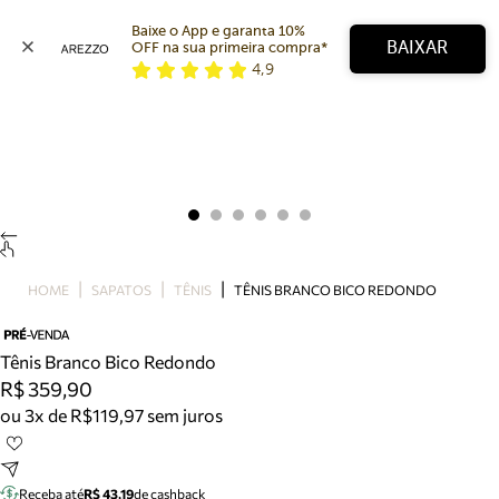
Baixe o App e garanta 10% 
BAIXAR
OFF na sua primeira compra* 
4,9
Arezzo
Favoritos
categorias sugeridas
Buscar produtos
Bota
Papete
Scarpin
Mocassim
Bolsa
HOME
SAPATOS
TÊNIS
TÊNIS BRANCO BICO REDONDO
Sapatilha
Tamanco
Tênis
Tênis Branco Bico Redondo
Mule
R$ 359,90
Rasteira
ou 3x de R$119,97 sem juros
Precisa de ajuda?
Tire dúvidas sobre pedidos, devoluções e mais.
Receba até
R$ 43,19
de cashback