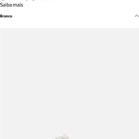
Meus pedidos
Saiba mais
Acompanhe seus pedidos e solicite devoluções.
Branco