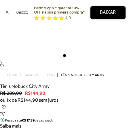
Baixe o App e garanta 10% 
BAIXAR
OFF na sua primeira compra* 
4,9
Arezzo
Favoritos
categorias sugeridas
Buscar produtos
Bota
Papete
Scarpin
Mocassim
Bolsa
HOME
SAPATOS
TÊNIS
TÊNIS NOBUCK CITY ARMY
Sapatilha
Tênis Nobuck City Army
Tamanco
R$ 289,90
R$144,90
Tênis
ou 1x de R$144,90 sem juros
Mule
Rasteira
Precisa de ajuda?
Tire dúvidas sobre pedidos, devoluções e mais.
Receba até
R$ 17,39
de cashback
Saiba mais