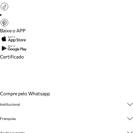
Baixe o APP
Certificado
Compre pelo Whatsapp
Institucional
Sobre A Marca
Franquias
Cashback
Trabalhe Conosco
Multimarcas
Ajuda e suporte