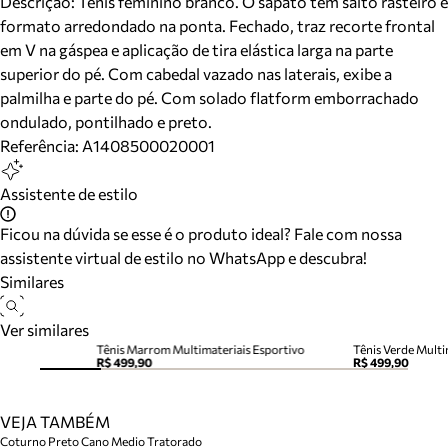
Descrição:
Tênis feminino branco. O sapato tem salto rasteiro e
formato arredondado na ponta. Fechado, traz recorte frontal
em V na gáspea e aplicação de tira elástica larga na parte
superior do pé. Com cabedal vazado nas laterais, exibe a
palmilha e parte do pé. Com solado flatform emborrachado
ondulado, pontilhado e preto.
Referência:
A1408500020001
Assistente de estilo
Ficou na dúvida se esse é o produto ideal? Fale com nossa
assistente virtual de estilo no WhatsApp e descubra!
Similares
Ver similares
Tênis Marrom Multimateriais Esportivo
Tênis Verde Multi
R$ 499,90
R$ 499,90
VEJA TAMBÉM
Coturno Preto Cano Medio Tratorado