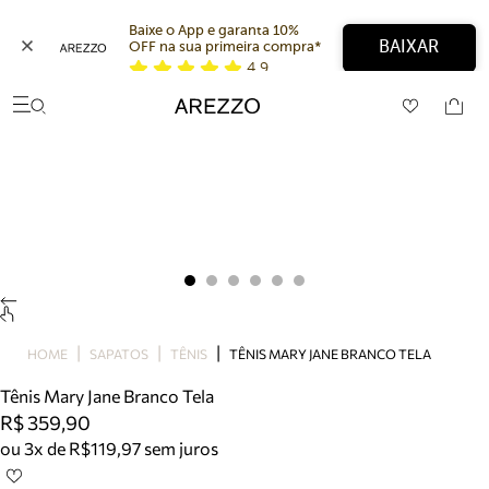
Baixe o App e garanta 10% 
BAIXAR
OFF na sua primeira compra* 
4,9
Arezzo
Favoritos
categorias sugeridas
Buscar produtos
Bota
Papete
Scarpin
Mocassim
Bolsa
Sapatilha
Tamanco
Tênis
HOME
SAPATOS
TÊNIS
TÊNIS MARY JANE BRANCO TELA
Mule
Tênis Mary Jane Branco Tela
Rasteira
R$ 359,90
Precisa de ajuda?
ou 3x de R$119,97 sem juros
Tire dúvidas sobre pedidos, devoluções e mais.