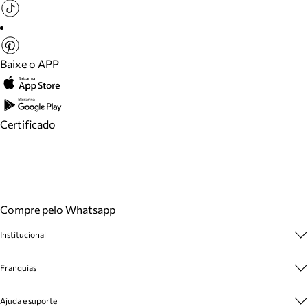
Baixe o APP
Certificado
Compre pelo Whatsapp
Institucional
Sobre A Marca
Franquias
Cashback
Trabalhe Conosco
Multimarcas
Ajuda e suporte