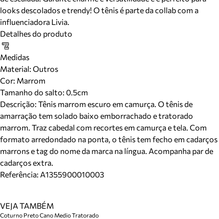
looks descolados e trendy! O tênis é parte da collab com a
influenciadora Livia.
Detalhes do produto
Medidas
Material
:
Outros
Cor
:
Marrom
Tamanho do salto:
0.5cm
Descrição:
Tênis marrom escuro em camurça. O tênis de
amarração tem solado baixo emborrachado e tratorado
marrom. Traz cabedal com recortes em camurça e tela. Com
formato arredondado na ponta, o tênis tem fecho em cadarços
marrons e tag do nome da marca na língua. Acompanha par de
cadarços extra.
Referência:
A1355900010003
VEJA TAMBÉM
Coturno Preto Cano Medio Tratorado