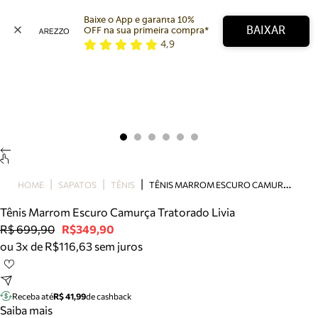
Baixe o App e garanta 10% 
BAIXAR
OFF na sua primeira compra* 
4,9
Arezzo
Favoritos
categorias sugeridas
Buscar produtos
Bota
Papete
Scarpin
Mocassim
Bolsa
T
ÊNIS MARROM ESCURO CAMURÇA TRATORADO LIVIA
HOME
SAPATOS
TÊNIS
Sapatilha
Tênis Marrom Escuro Camurça Tratorado Livia
Tamanco
R$ 699,90
R$349,90
Tênis
ou 3x de R$116,63 sem juros
Mule
Rasteira
Precisa de ajuda?
Tire dúvidas sobre pedidos, devoluções e mais.
Receba até
R$ 41,99
de cashback
Saiba mais