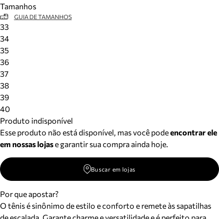
Tamanhos
Meus pedidos
GUIA DE TAMANHOS
Acompanhe seus pedidos e solicite devoluções.
33
34
35
36
37
38
39
40
Produto indisponível
Esse produto não está disponível, mas você pode
encontrar ele
em nossas lojas
e garantir sua compra ainda hoje.
Buscar em lojas
Por que apostar?
O tênis é sinônimo de estilo e conforto e remete às sapatilhas
de escalada. Garante charme e versatilidade e é perfeito para