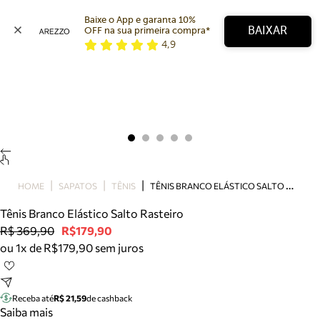
Baixe o App e garanta 10% 
BAIXAR
OFF na sua primeira compra* 
4,9
Arezzo
Favoritos
categorias sugeridas
Buscar produtos
Bota
Papete
Scarpin
Mocassim
Bolsa
T
ÊNIS BRANCO ELÁSTICO SALTO RASTEIRO
HOME
SAPATOS
TÊNIS
Sapatilha
Tênis Branco Elástico Salto Rasteiro
Tamanco
R$ 369,90
R$179,90
Tênis
ou 1x de R$179,90 sem juros
Mule
Rasteira
Precisa de ajuda?
Tire dúvidas sobre pedidos, devoluções e mais.
Receba até
R$ 21,59
de cashback
Saiba mais