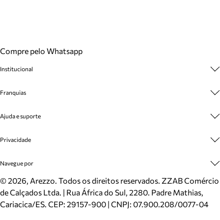
Compre pelo Whatsapp
Institucional
Sobre A Marca
Franquias
Cashback
Trabalhe Conosco
Multimarcas
Ajuda e suporte
Venda Corporativa
Plano de Negócio
Sustentabilidade
Seja Franqueado
Central de Atendimento
Privacidade
Mapa do Site
Cadastro
Benefícios
Entrega
Termos de Uso
Navegue por
Inverno
Meus Pedidos
Politica e Privacidade
Mundo Arezzo
Trocas e Devoluções
Sapatos
©
2026
, Arezzo. Todos os direitos reservados.
ZZAB Comércio
Cartão Presente
Bolsas
de Calçados Ltda. | Rua África do Sul, 2280. Padre Mathias,
Localizador de lojas
Scarpins
Cariacica/ES. CEP: 29157-900 | CNPJ: 07.900.208/0077-04
Sapatilhas