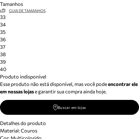
Tamanhos
Meus pedidos
GUIA DE TAMANHOS
Acompanhe seus pedidos e solicite devoluções.
33
34
35
36
37
38
39
40
Produto indisponível
Esse produto não está disponível, mas você pode
encontrar ele
em nossas lojas
e garantir sua compra ainda hoje.
Buscar em lojas
Detalhes do produto
Material
:
Couros
Cor
:
Multicolorido