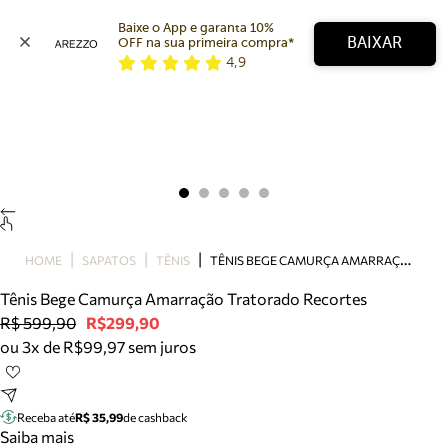
Baixe o App e garanta 10% 
BAIXAR
OFF na sua primeira compra* 
4,9
Arezzo
Favoritos
categorias sugeridas
Buscar produtos
Bota
Papete
Scarpin
Mocassim
Bolsa
T
ÊNIS BEGE CAMURÇA AMARRAÇÃO TRATORADO RECORTES
HOME
SAPATOS
TÊNIS
Sapatilha
Tênis Bege Camurça Amarração Tratorado Recortes
Tamanco
R$ 599,90
R$299,90
Tênis
ou 3x de R$99,97 sem juros
Mule
Rasteira
Precisa de ajuda?
Tire dúvidas sobre pedidos, devoluções e mais.
Receba até
R$ 35,99
de cashback
Saiba mais