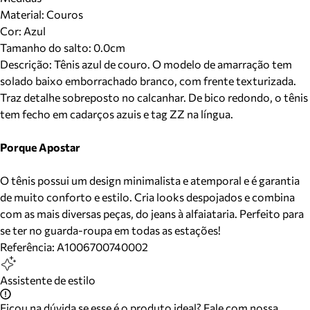
Material
:
Couros
Cor
:
Azul
Tamanho do salto:
0.0cm
Descrição:
Tênis azul de couro. O modelo de amarração tem
solado baixo emborrachado branco, com frente texturizada.
Traz detalhe sobreposto no calcanhar. De bico redondo, o tênis
tem fecho em cadarços azuis e tag ZZ na língua.
Porque Apostar
O tênis possui um design minimalista e atemporal e é garantia
de muito conforto e estilo. Cria looks despojados e combina
com as mais diversas peças, do jeans à alfaiataria. Perfeito para
se ter no guarda-roupa em todas as estações!
Referência:
A1006700740002
Assistente de estilo
Ficou na dúvida se esse é o produto ideal? Fale com nossa