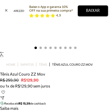
Baixe o App e garanta 10% 
BAIXAR
OFF na sua primeira compra* 
4,9
Arezzo
Favoritos
categorias sugeridas
Buscar produtos
Bota
Papete
Scarpin
Mocassim
Bolsa
HOME
SAPATOS
TÊNIS
TÊNIS AZUL COURO ZZ MOV
Sapatilha
Tênis Azul Couro ZZ Mov
Tamanco
R$ 259,90
R$129,90
Tênis
ou 1x de R$129,90 sem juros
Mule
Rasteira
Precisa de ajuda?
Tire dúvidas sobre pedidos, devoluções e mais.
Receba até
R$ 15,59
de cashback
Saiba mais