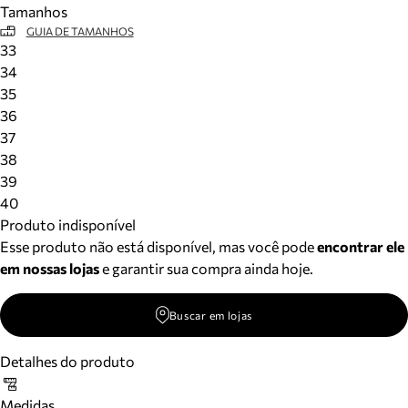
Tamanhos
Meus pedidos
GUIA DE TAMANHOS
Acompanhe seus pedidos e solicite devoluções.
33
34
35
36
37
38
39
40
Produto indisponível
Esse produto não está disponível, mas você pode
encontrar ele
em nossas lojas
e garantir sua compra ainda hoje.
Buscar em lojas
Detalhes do produto
Medidas