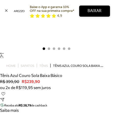
Baixe o App e garanta 10% 
BAIXAR
OFF na sua primeira compra* 
4,9
Arezzo
Favoritos
categorias sugeridas
Buscar produtos
Bota
Papete
Scarpin
Mocassim
Bolsa
T
ÊNIS AZUL COURO SOLA BAIXA BÁSICO
HOME
SAPATOS
TÊNIS
Sapatilha
Tênis Azul Couro Sola Baixa Básico
Tamanco
R$ 399,90
R$239,90
Tênis
ou 2x de R$119,95 sem juros
Mule
Rasteira
Precisa de ajuda?
Tire dúvidas sobre pedidos, devoluções e mais.
Receba até
R$ 28,79
de cashback
Saiba mais