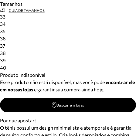
Tamanhos
Meus pedidos
GUIA DE TAMANHOS
Acompanhe seus pedidos e solicite devoluções.
33
34
35
36
37
38
39
40
Produto indisponível
Esse produto não está disponível, mas você pode
encontrar ele
em nossas lojas
e garantir sua compra ainda hoje.
Buscar em lojas
Por que apostar?
O tênis possui um design minimalista e atemporal e é garantia
de muito conforto e estilo. Cria looks despojados e combina