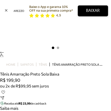
Baixe o App e garanta 10% 
BAIXAR
OFF na sua primeira compra* 
4,9
Arezzo
Favoritos
categorias sugeridas
Buscar produtos
Bota
Papete
Scarpin
Mocassim
Bolsa
T
ÊNIS AMARRAÇÃO PRETO SOLA BAIXA
HOME
SAPATOS
TÊNIS
Sapatilha
Tênis Amarração Preto Sola Baixa
Tamanco
R$ 199,90
Tênis
ou 2x de R$99,95 sem juros
Mule
Rasteira
Precisa de ajuda?
Tire dúvidas sobre pedidos, devoluções e mais.
Receba até
R$ 23,99
de cashback
Saiba mais