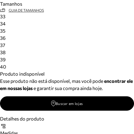
Tamanhos
Meus pedidos
GUIA DE TAMANHOS
Acompanhe seus pedidos e solicite devoluções.
33
34
35
36
37
38
39
40
Produto indisponível
Esse produto não está disponível, mas você pode
encontrar ele
em nossas lojas
e garantir sua compra ainda hoje.
Buscar em lojas
Detalhes do produto
Medidas