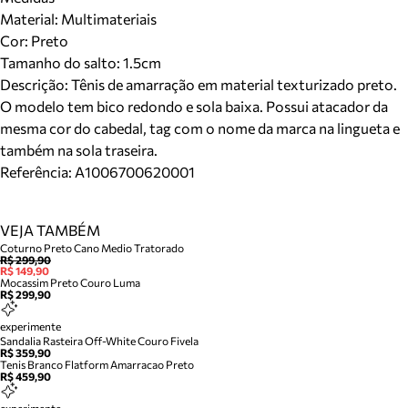
Material
:
Multimateriais
Cor
:
Preto
Tamanho do salto:
1.5cm
Descrição:
Tênis de amarração em material texturizado preto.
O modelo tem bico redondo e sola baixa. Possui atacador da
mesma cor do cabedal, tag com o nome da marca na lingueta e
também na sola traseira.
Referência:
A1006700620001
VEJA TAMBÉM
Coturno Preto Cano Medio Tratorado
R$ 299,90
R$ 149,90
Mocassim Preto Couro Luma
R$ 299,90
experimente
Sandalia Rasteira Off-White Couro Fivela
R$ 359,90
Tenis Branco Flatform Amarracao Preto
R$ 459,90