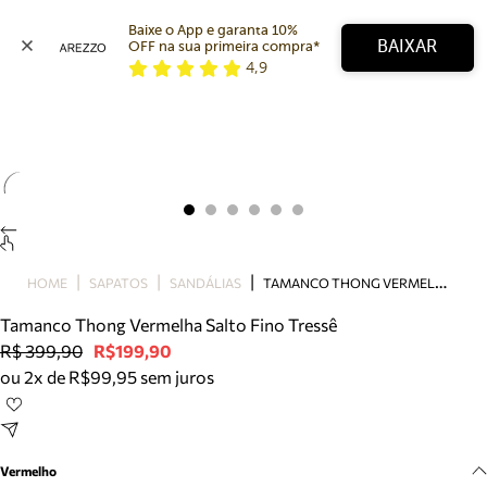
Baixe o App e garanta 10% 
BAIXAR
OFF na sua primeira compra* 
4,9
Arezzo
Favoritos
categorias sugeridas
Buscar produtos
Bota
Papete
Scarpin
Mocassim
Bolsa
T
AMANCO THONG VERMELHA SALTO FINO TRESSÊ
HOME
SAPATOS
SANDÁLIAS
Sapatilha
Tamanco Thong Vermelha Salto Fino Tressê
Tamanco
R$ 399,90
R$199,90
Tênis
ou 2x de R$99,95 sem juros
Mule
Rasteira
Precisa de ajuda?
Tire dúvidas sobre pedidos, devoluções e mais.
Vermelho