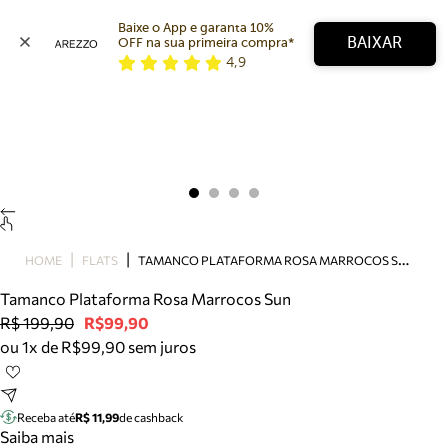
Baixe o App e garanta 10% 
BAIXAR
OFF na sua primeira compra* 
4,9
Arezzo
Favoritos
categorias sugeridas
Buscar produtos
Bota
Papete
Scarpin
Mocassim
Bolsa
T
AMANCO PLATAFORMA ROSA MARROCOS SUN
HOME
FLATS
Sapatilha
Tamanco Plataforma Rosa Marrocos Sun
Tamanco
R$ 199,90
R$99,90
Tênis
ou 1x de R$99,90 sem juros
Mule
Rasteira
Precisa de ajuda?
Tire dúvidas sobre pedidos, devoluções e mais.
Receba até
R$ 11,99
de cashback
Saiba mais