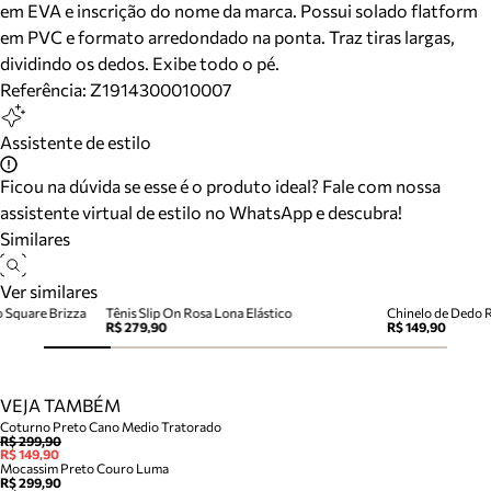
em EVA e inscrição do nome da marca. Possui solado flatform
em PVC e formato arredondado na ponta. Traz tiras largas,
dividindo os dedos. Exibe todo o pé.
Referência:
Z1914300010007
Assistente de estilo
Ficou na dúvida se esse é o produto ideal? Fale com nossa
assistente virtual de estilo no WhatsApp e descubra!
Similares
Ver similares
 Square Brizza
Tênis Slip On Rosa Lona Elástico
Chinelo de Dedo R
R$ 279,90
R$ 149,90
VEJA TAMBÉM
Coturno Preto Cano Medio Tratorado
R$ 299,90
R$ 149,90
Mocassim Preto Couro Luma
R$ 299,90