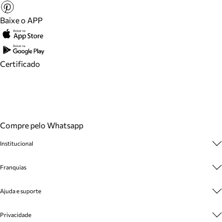
Baixe o APP
Certificado
Compre pelo Whatsapp
Institucional
Sobre A Marca
Franquias
Cashback
Trabalhe Conosco
Multimarcas
Ajuda e suporte
Venda Corporativa
Plano de Negócio
Sustentabilidade
Seja Franqueado
Central de Atendimento
Privacidade
Mapa do Site
Cadastro