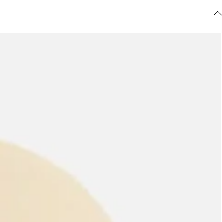
ajuda?
Tire dúvidas
sobre
pedidos,
devoluções e
mais.
Meus pedidos
Acompanhe
seus pedidos e
solicite
devoluções.