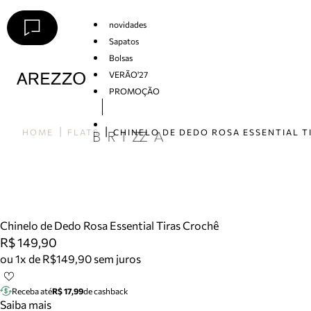
novidades
Sapatos
Bolsas
VERÃO'27
PROMOÇÃO
Arezzo
HOME
FLATS
Chinelo de Dedo Rosa Essential Tiras Crochê
R$ 149,90
ou 1x de R$149,90 sem juros
Receba até
R$ 17,99
de cashback
Saiba mais