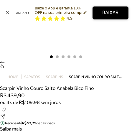
Baixe o App e garanta 10% 
BAIXAR
OFF na sua primeira compra* 
4,9
Arezzo
Favoritos
categorias sugeridas
Buscar produtos
Bota
Papete
Scarpin
Mocassim
Bolsa
S
CARPIN VINHO COURO SALTO ANABELA BICO FINO
HOME
SAPATOS
SCARPINS
Sapatilha
Scarpin Vinho Couro Salto Anabela Bico Fino
Tamanco
R$ 439,90
Tênis
ou 4x de R$109,98 sem juros
Mule
Rasteira
Precisa de ajuda?
Tire dúvidas sobre pedidos, devoluções e mais.
Receba até
R$ 52,79
de cashback
Saiba mais