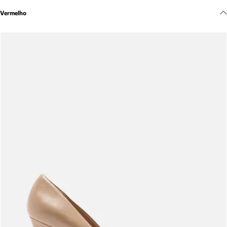
Meus pedidos
Vermelho
Acompanhe seus pedidos e solicite devoluções.