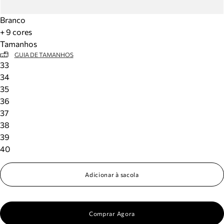
Branco
+ 9 cores
Tamanhos
GUIA DE TAMANHOS
33
34
35
36
37
38
39
40
Adicionar à sacola
Comprar Agora