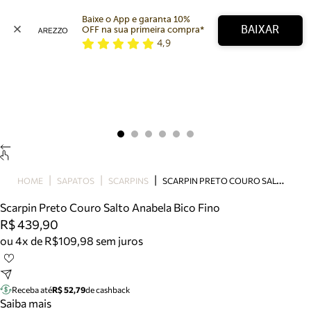
Baixe o App e garanta 10% 
BAIXAR
OFF na sua primeira compra* 
4,9
Arezzo
Favoritos
categorias sugeridas
Buscar produtos
Bota
Papete
Scarpin
Mocassim
Bolsa
S
CARPIN PRETO COURO SALTO ANABELA BICO FINO
HOME
SAPATOS
SCARPINS
Sapatilha
Scarpin Preto Couro Salto Anabela Bico Fino
Tamanco
R$ 439,90
Tênis
ou 4x de R$109,98 sem juros
Mule
Rasteira
Precisa de ajuda?
Tire dúvidas sobre pedidos, devoluções e mais.
Receba até
R$ 52,79
de cashback
Saiba mais