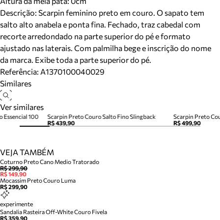
Altura da meia pata:
0
cm
Descrição:
Scarpin feminino preto em couro. O sapato tem
salto alto anabela e ponta fina. Fechado, traz cabedal com
recorte arredondado na parte superior do pé e formato
ajustado nas laterais. Com palmilha bege e inscrição do nome
da marca. Exibe toda a parte superior do pé.
Referência:
A1370100040029
Similares
Ver similares
o Essencial 100
Scarpin Preto Couro Salto Fino Slingback
Scarpin Preto Cou
R$ 439,90
R$ 499,90
VEJA TAMBÉM
Coturno Preto Cano Medio Tratorado
R$ 299,90
R$ 149,90
Mocassim Preto Couro Luma
R$ 299,90
experimente
Sandalia Rasteira Off-White Couro Fivela
R$ 359,90