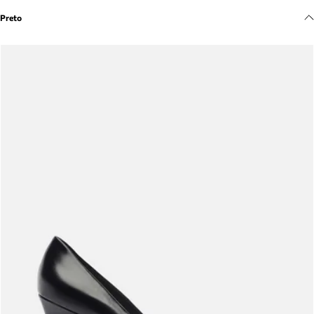
Meus pedidos
Preto
Acompanhe seus pedidos e solicite devoluções.