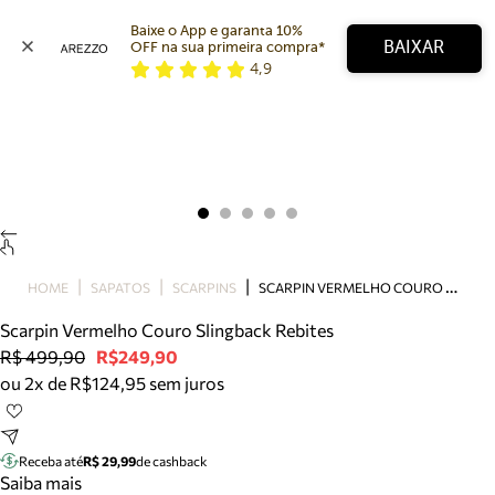
Baixe o App e garanta 10% 
BAIXAR
OFF na sua primeira compra* 
4,9
Arezzo
Favoritos
categorias sugeridas
Buscar produtos
Bota
Papete
Scarpin
Mocassim
Bolsa
S
CARPIN VERMELHO COURO SLINGBACK REBITES
HOME
SAPATOS
SCARPINS
Sapatilha
Scarpin Vermelho Couro Slingback Rebites
Tamanco
R$ 499,90
R$249,90
Tênis
ou 2x de R$124,95 sem juros
Mule
Rasteira
Precisa de ajuda?
Tire dúvidas sobre pedidos, devoluções e mais.
Receba até
R$ 29,99
de cashback
Saiba mais