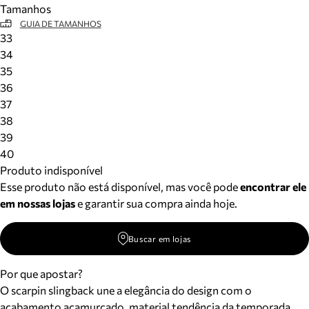
Tamanhos
Meus pedidos
GUIA DE TAMANHOS
Acompanhe seus pedidos e solicite devoluções.
33
34
35
36
37
38
39
40
Produto indisponível
Esse produto não está disponível, mas você pode
encontrar ele
em nossas lojas
e garantir sua compra ainda hoje.
Buscar em lojas
Por que apostar?
O scarpin slingback une a elegância do design com o
acabamento acamurçado, material tendência da temporada.