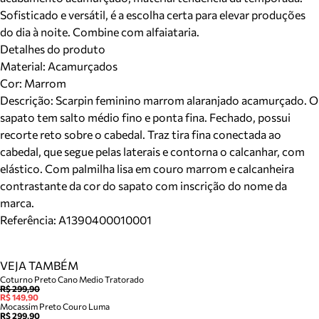
Sofisticado e versátil, é a escolha certa para elevar produções
do dia à noite. Combine com alfaiataria.
Detalhes do produto
Material
:
Acamurçados
Cor
:
Marrom
Descrição:
Scarpin feminino marrom alaranjado acamurçado. O
sapato tem salto médio fino e ponta fina. Fechado, possui
recorte reto sobre o cabedal. Traz tira fina conectada ao
cabedal, que segue pelas laterais e contorna o calcanhar, com
elástico. Com palmilha lisa em couro marrom e calcanheira
contrastante da cor do sapato com inscrição do nome da
marca.
Referência:
A1390400010001
VEJA TAMBÉM
Coturno Preto Cano Medio Tratorado
R$ 299,90
R$ 149,90
Mocassim Preto Couro Luma
R$ 299,90