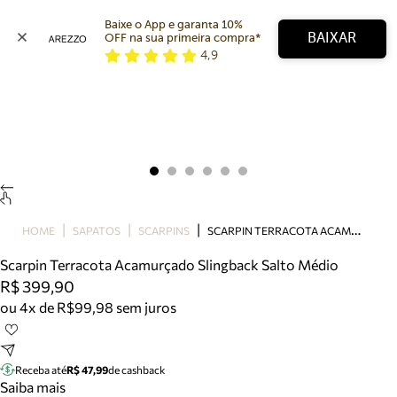
Baixe o App e garanta 10% 
BAIXAR
OFF na sua primeira compra* 
4,9
Arezzo
Favoritos
categorias sugeridas
Buscar produtos
Bota
Papete
Scarpin
Mocassim
Bolsa
S
CARPIN TERRACOTA ACAMURÇADO SLINGBACK SALTO MÉDIO
HOME
SAPATOS
SCARPINS
Sapatilha
Scarpin Terracota Acamurçado Slingback Salto Médio
Tamanco
R$ 399,90
Tênis
ou 4x de R$99,98 sem juros
Mule
Rasteira
Precisa de ajuda?
Tire dúvidas sobre pedidos, devoluções e mais.
Receba até
R$ 47,99
de cashback
Saiba mais