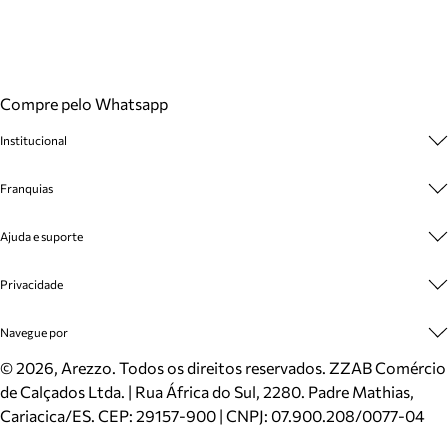
Compre pelo Whatsapp
Institucional
Sobre A Marca
Franquias
Cashback
Trabalhe Conosco
Multimarcas
Ajuda e suporte
Venda Corporativa
Plano de Negócio
Sustentabilidade
Seja Franqueado
Central de Atendimento
Privacidade
Mapa do Site
Cadastro
Benefícios
Entrega
Termos de Uso
Navegue por
Inverno
Meus Pedidos
Politica e Privacidade
Mundo Arezzo
Trocas e Devoluções
Sapatos
©
2026
, Arezzo. Todos os direitos reservados.
ZZAB Comércio
Cartão Presente
Bolsas
de Calçados Ltda. | Rua África do Sul, 2280. Padre Mathias,
Localizador de lojas
Scarpins
Cariacica/ES. CEP: 29157-900 | CNPJ: 07.900.208/0077-04
Sapatilhas