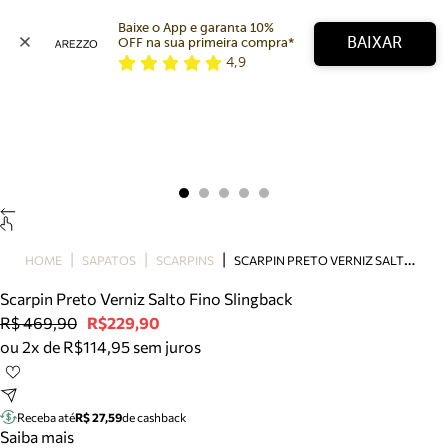
Baixe o App e garanta 10% 
BAIXAR
OFF na sua primeira compra* 
4,9
Arezzo
Favoritos
categorias sugeridas
Buscar produtos
Bota
Papete
Scarpin
Mocassim
Bolsa
S
CARPIN PRETO VERNIZ SALTO FINO SLINGBACK
HOME
SAPATOS
SCARPINS
Sapatilha
Scarpin Preto Verniz Salto Fino Slingback
Tamanco
R$ 469,90
R$229,90
Tênis
ou 2x de R$114,95 sem juros
Mule
Rasteira
Precisa de ajuda?
Tire dúvidas sobre pedidos, devoluções e mais.
Receba até
R$ 27,59
de cashback
Saiba mais