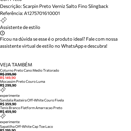
Descrição:
Scarpin Preto Verniz Salto Fino Slingback
Referência:
A1275701610001
Assistente de estilo
Ficou na dúvida se esse é o produto ideal? Fale com nossa
assistente virtual de estilo no WhatsApp e descubra!
VEJA TAMBÉM
Coturno Preto Cano Medio Tratorado
R$ 299,90
R$ 149,90
Mocassim Preto Couro Luma
R$ 299,90
experimente
Sandalia Rasteira Off-White Couro Fivela
R$ 359,90
Tenis Branco Flatform Amarracao Preto
R$ 459,90
experimente
Sapatilha Off-White Cap Toe Laco
R$ 199,90