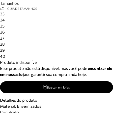
Tamanhos
Meus pedidos
GUIA DE TAMANHOS
Acompanhe seus pedidos e solicite devoluções.
33
34
35
36
37
38
39
40
Produto indisponível
Esse produto não está disponível, mas você pode
encontrar ele
em nossas lojas
e garantir sua compra ainda hoje.
Buscar em lojas
Detalhes do produto
Material
:
Envernizados
Cor
:
Preto