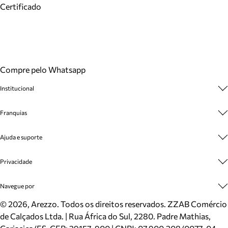
Certificado
Compre pelo Whatsapp
Institucional
Sobre A Marca
Franquias
Cashback
Trabalhe Conosco
Multimarcas
Ajuda e suporte
Venda Corporativa
Plano de Negócio
Sustentabilidade
Seja Franqueado
Central de Atendimento
Privacidade
Mapa do Site
Cadastro
Benefícios
Entrega
Termos de Uso
Navegue por
Inverno
Meus Pedidos
Politica e Privacidade
Mundo Arezzo
Trocas e Devoluções
Sapatos
©
2026
, Arezzo. Todos os direitos reservados.
ZZAB Comércio
Cartão Presente
Bolsas
de Calçados Ltda. | Rua África do Sul, 2280. Padre Mathias,