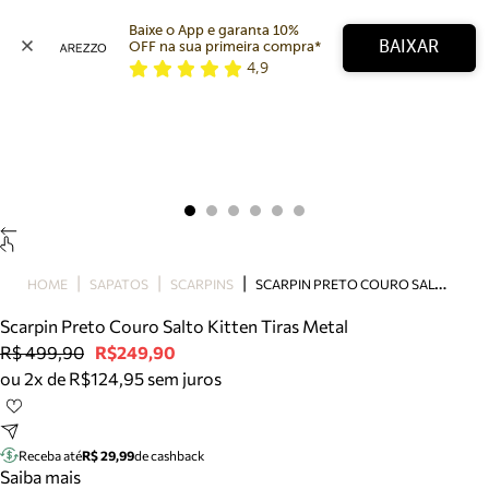
Baixe o App e garanta 10% 
BAIXAR
OFF na sua primeira compra* 
4,9
Arezzo
Favoritos
categorias sugeridas
Buscar produtos
Bota
Papete
Scarpin
Mocassim
Bolsa
S
CARPIN PRETO COURO SALTO KITTEN TIRAS METAL
HOME
SAPATOS
SCARPINS
Sapatilha
Scarpin Preto Couro Salto Kitten Tiras Metal
Tamanco
R$ 499,90
R$249,90
Tênis
ou 2x de R$124,95 sem juros
Mule
Rasteira
Precisa de ajuda?
Tire dúvidas sobre pedidos, devoluções e mais.
Receba até
R$ 29,99
de cashback
Saiba mais